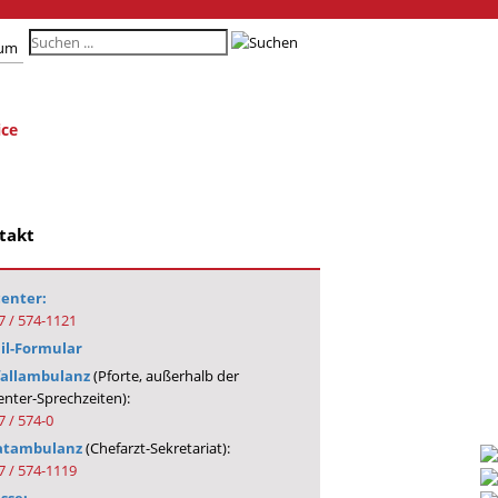
sum
ice
takt
center:
7 / 574-1121
il-Formular
allambulanz
(Pforte, außerhalb der
enter-Sprechzeiten):
 / 574-0
atambulanz
(Chefarzt-Sekretariat):
7 / 574-1119