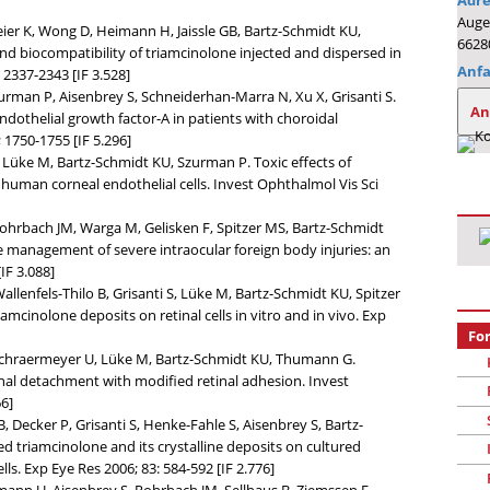
Adre
Augen
ier K, Wong D, Heimann H, Jaissle GB, Bartz-Schmidt KU,
6628
and biocompatibility of triamcinolone injected and dispersed in
Anfa
: 2337-2343 [IF 3.528]
urman P, Aisenbrey S, Schneiderhan-Marra N, Xu X, Grisanti S.
An
ndothelial growth factor-A in patients with choroidal
1750-1755 [IF 5.296]
 Lüke M, Bartz-Schmidt KU, Szurman P. Toxic effects of
human corneal endothelial cells. Invest Ophthalmol Vis Sci
 Rohrbach JM, Warga M, Gelisken F, Spitzer MS, Bartz-Schmidt
e management of severe intraocular foreign body injuries: an
IF 3.088]
allenfels-Thilo B, Grisanti S, Lüke M, Bartz-Schmidt KU, Spitzer
iamcinolone deposits on retinal cells in vitro and in vivo. Exp
Fo
, Schraermeyer U, Lüke M, Bartz-Schmidt KU, Thumann G.
etinal detachment with modified retinal adhesion. Invest
66]
, Decker P, Grisanti S, Henke-Fahle S, Aisenbrey S, Bartz-
ved triamcinolone and its crystalline deposits on cultured
s. Exp Eye Res 2006; 83: 584-592 [IF 2.776]