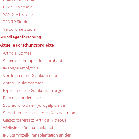
REVISION Studie
SANDCAT Studie
TES-RP Studie
Velodrome Studie
Grundlagenforschung
Aktuelle Forschungsprojekte
Artificial Cornea
Stammzelltherapie der Hornhaut
iManage Amblyopia
Vorderkammer-Glaukommodell
Argos Glaukomsensor
Experimentelle Glaukomchirurgie
Femtosekundenlaser
Suprachoroidale Hydrogelplombe
Superfundiertes isoliertes Netzhautmodell
Glaskörperersatz (Artificial Vitreous)
Weitwinkel-Retina-Implantat
iPS Stammzell-Transplantation an der