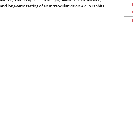
mann U, Aisenbrey S, Rohrbach JM, Sellhaus B, Ziemssen F,
d long-term testing of an Intraocular Vision Aid in rabbits.