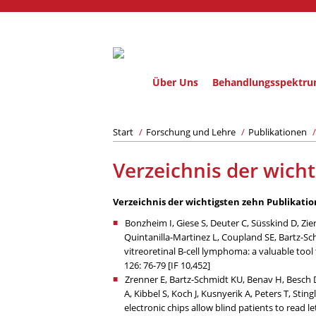
Über Uns
Behandlungsspektr
Start
/
Forschung und Lehre
/
Publikationen
/
Verzeichnis der wich
Verzeichnis der wichtigsten zehn Publikati
Bonzheim I, Giese S, Deuter C, Süsskind D, Zi
Quintanilla-Martinez L, Coupland SE, Bartz-S
vitreoretinal B-cell lymphoma: a valuable tool
126: 76-79 [IF 10,452]
Zrenner E, Bartz-Schmidt KU, Benav H, Besch 
A, Kibbel S, Koch J, Kusnyerik A, Peters T, Stin
electronic chips allow blind patients to read 