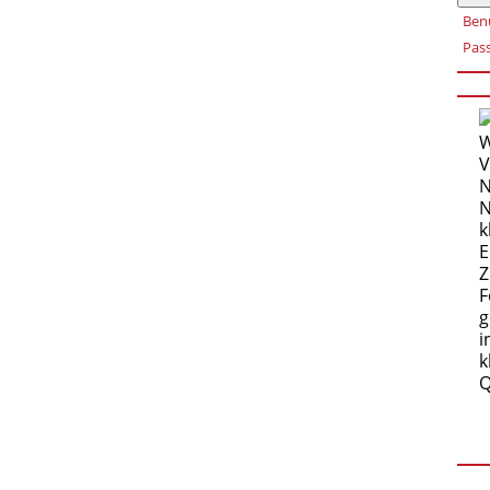
Ben
Pas
W
V
N
N
k
E
Z
F
g
i
k
Q