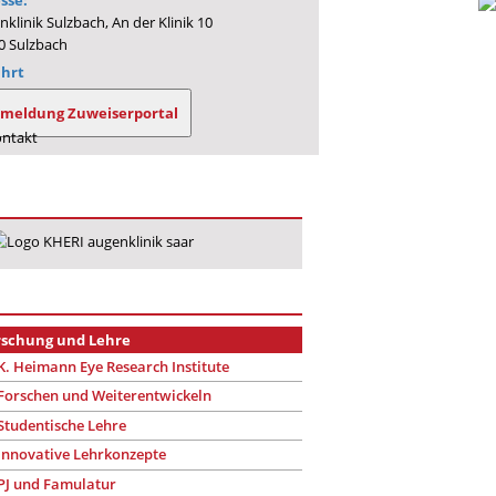
sse:
klinik Sulzbach, An der Klinik 10
0 Sulzbach
hrt
meldung Zuweiserportal
rschung und Lehre
K. Heimann Eye Research Institute
Forschen und Weiterentwickeln
Studentische Lehre
Innovative Lehrkonzepte
PJ und Famulatur