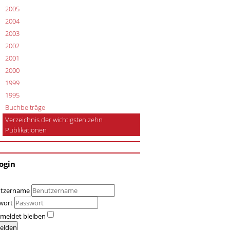
2005
2004
2003
2002
2001
2000
1999
1995
Buchbeiträge
Verzeichnis der wichtigsten zehn
Publikationen
ogin
tzername
wort
meldet bleiben
elden