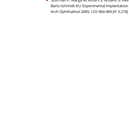
Szurman P, Warga M, Roters S, Grisanti S, Hei
Bartz-Schmidt KU. Experimental implantation an
Arch Ophthalmol 2005; 123: 964-969 [IF 3.274]