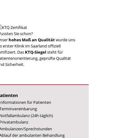
ussten Sie schon?
nser
hohes Maß an Qualität
wurde uns
ls erster Klinik im Saarland offiziell
ertifiziert. Das
KTQ-Siegel
steht für
atientenorientierung, geprüfte Qualität
nd Sicherheit.
atienten
Informationen für Patienten
Terminvereinbarung
Notfallambulanz (24h täglich)
Privatambulanz
Ambulanzen/Sprechstunden
Ablauf der ambulanten Behandlung