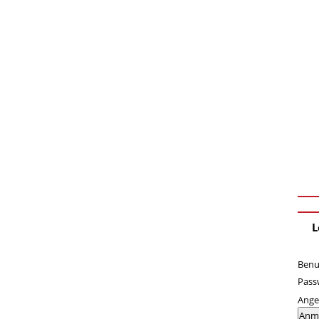
L
Benu
Pass
Ange
Anm