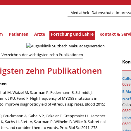
Mediathek
Datenschutz
Impres
um
Patienten
Ärzte
Forschung und Lehre
Kontakt & Serv
Verzeichnis der wichtigsten zehn Publikationen
Kon
tigsten zehn Publikationen
Call
onen
0689
E-Ma
erhut M, Waizel M, Szurman P, Federmann B, Schmidt J,
chmidt KU. Fend F. High frequency of MYD88 mutations in
Notf
 to improve diagnostic yield of vitreous aspirates. Blood 2015;
Callc
06897
D, Bruckmann A, Gabel VP, Gekeler F, Greppmaier U, Harscher
Priv
gl K, Sachs H, Stett A, Szurman P, Wilhelm B, Wilke R. Subretinal
0689
letters and combine them to words. Proc Biol Sci 2011; 278: