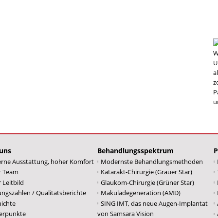
W
U
a
z
P
u
uns
Behandlungsspektrum
P
rne Ausstattung, hoher Komfort
Modernste Behandlungsmethoden
r Team
Katarakt-Chirurgie (Grauer Star)
 Leitbild
Glaukom-Chirurgie (Grüner Star)
ungszahlen / Qualitätsberichte
Makuladegeneration (AMD)
ichte
SING IMT, das neue Augen-Implantat
erpunkte
von Samsara Vision