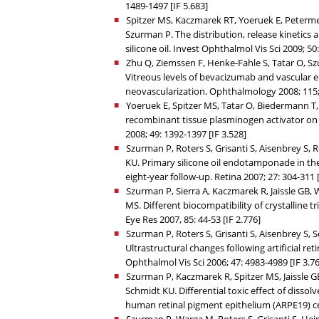
1489-1497 [IF 5.683]
Spitzer MS, Kaczmarek RT, Yoeruek E, Peterme
Szurman P. The distribution, release kinetics 
silicone oil. Invest Ophthalmol Vis Sci 2009; 50
Zhu Q, Ziemssen F, Henke-Fahle S, Tatar O, Sz
Vitreous levels of bevacizumab and vascular e
neovascularization. Ophthalmology 2008; 115; 
Yoeruek E, Spitzer MS, Tatar O, Biedermann T,
recombinant tissue plasminogen activator on 
2008; 49: 1392-1397 [IF 3.528]
Szurman P, Roters S, Grisanti S, Aisenbrey S,
KU. Primary silicone oil endotamponade in th
eight-year follow-up. Retina 2007; 27: 304-311 [
Szurman P, Sierra A, Kaczmarek R, Jaissle GB, W
MS. Different biocompatibility of crystalline tr
Eye Res 2007, 85: 44-53 [IF 2.776]
Szurman P, Roters S, Grisanti S, Aisenbrey S
Ultrastructural changes following artificial r
Ophthalmol Vis Sci 2006; 47: 4983-4989 [IF 3.7
Szurman P, Kaczmarek R, Spitzer MS, Jaissle GB
Schmidt KU. Differential toxic effect of dissol
human retinal pigment epithelium (ARPE19) cell