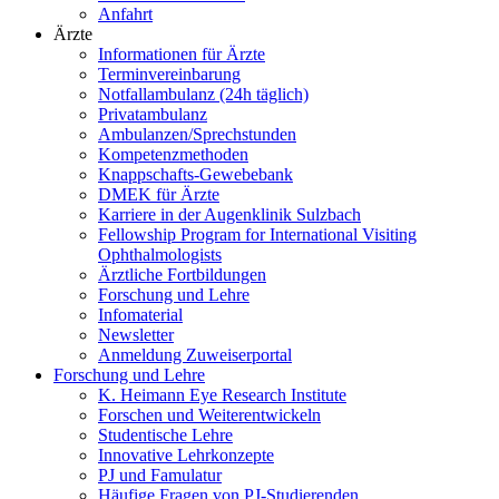
Anfahrt
Ärzte
Informationen für Ärzte
Terminvereinbarung
Notfallambulanz (24h täglich)
Privatambulanz
Ambulanzen/Sprechstunden
Kompetenzmethoden
Knappschafts-Gewebebank
DMEK für Ärzte
Karriere in der Augenklinik Sulzbach
Fellowship Program for International Visiting
Ophthalmologists
Ärztliche Fortbildungen
Forschung und Lehre
Infomaterial
Newsletter
Anmeldung Zuweiserportal
Forschung und Lehre
K. Heimann Eye Research Institute
Forschen und Weiterentwickeln
Studentische Lehre
Innovative Lehrkonzepte
PJ und Famulatur
Häufige Fragen von PJ-Studierenden