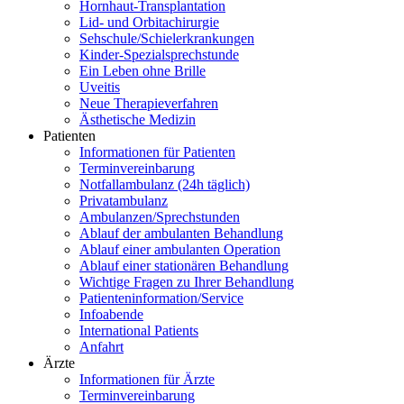
Hornhaut-Transplantation
Lid- und Orbitachirurgie
Sehschule/Schielerkrankungen
Kinder-Spezialsprechstunde
Ein Leben ohne Brille
Uveitis
Neue Therapieverfahren
Ästhetische Medizin
Patienten
Informationen für Patienten
Terminvereinbarung
Notfallambulanz (24h täglich)
Privatambulanz
Ambulanzen/Sprechstunden
Ablauf der ambulanten Behandlung
Ablauf einer ambulanten Operation
Ablauf einer stationären Behandlung
Wichtige Fragen zu Ihrer Behandlung
Patienteninformation/Service
Infoabende
International Patients
Anfahrt
Ärzte
Informationen für Ärzte
Terminvereinbarung