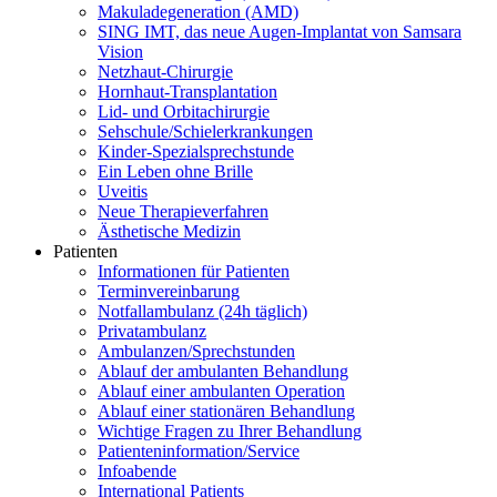
Makuladegeneration (AMD)
SING IMT, das neue Augen-Implantat von Samsara
Vision
Netzhaut-Chirurgie
Hornhaut-Transplantation
Lid- und Orbitachirurgie
Sehschule/Schielerkrankungen
Kinder-Spezialsprechstunde
Ein Leben ohne Brille
Uveitis
Neue Therapieverfahren
Ästhetische Medizin
Patienten
Informationen für Patienten
Terminvereinbarung
Notfallambulanz (24h täglich)
Privatambulanz
Ambulanzen/Sprechstunden
Ablauf der ambulanten Behandlung
Ablauf einer ambulanten Operation
Ablauf einer stationären Behandlung
Wichtige Fragen zu Ihrer Behandlung
Patienteninformation/Service
Infoabende
International Patients