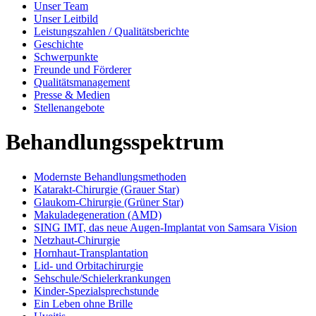
Unser Team
Unser Leitbild
Leistungszahlen / Qualitätsberichte
Geschichte
Schwerpunkte
Freunde und Förderer
Qualitätsmanagement
Presse & Medien
Stellenangebote
Behandlungsspektrum
Modernste Behandlungsmethoden
Katarakt-Chirurgie (Grauer Star)
Glaukom-Chirurgie (Grüner Star)
Makuladegeneration (AMD)
SING IMT, das neue Augen-Implantat von Samsara Vision
Netzhaut-Chirurgie
Hornhaut-Transplantation
Lid- und Orbitachirurgie
Sehschule/Schielerkrankungen
Kinder-Spezialsprechstunde
Ein Leben ohne Brille