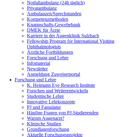
Notfallambulanz (24h täglich)
Privatambulanz
Ambulanzen/Sprechstunden
Kompetenzmethoden
Knappschafts-Gewebebank
DMEK für Ärzte
Karriere in der Augenklinik Sulzbach
Fellowship Program for International Visiting
Ophthalmologists
Ärztliche Fortbildungen
Forschung und Lehre
Infomaterial
Newsletter
Anmeldung Zuweiserportal
Forschung und Lehre
K. Heimann Eye Research Institute
Forschen und Weiterentwickeln
Studentische Lehre
Innovative Lehrkonzepte
PJ und Famulatur
Häufige Fragen von PJ-Studierenden
Warum Augenarzt?
Klinische Studien
Grundlagenforschung
Aktuelle Forschungsprojekte