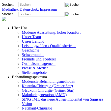
Suchen ...
Mediathek
Datenschutz
Impressum
Suchen ...
Über Uns
Moderne Ausstattung, hoher Komfort
Unser Team
Unser Leitbild
Leistungszahlen / Qualitätsberichte
Geschichte
Schwerpunkte
Freunde und Förderer
Qualitätsmanagement
Presse & Medien
Stellenangebote
Behandlungsspektrum
Modernste Behandlungsmethoden
Katarakt-Chirurgie (Grauer Star)
Glaukom-Chirurgie (Grüner Star)
Makuladegeneration (AMD)
SING IMT, das neue Augen-Implantat von Samsara
Vision
Netzhaut-Chirurgie