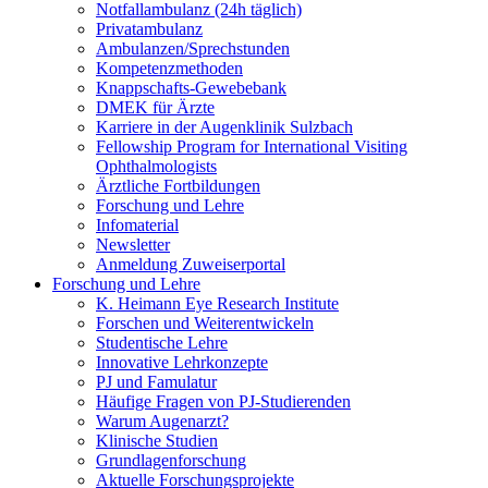
Notfallambulanz (24h täglich)
Privatambulanz
Ambulanzen/Sprechstunden
Kompetenzmethoden
Knappschafts-Gewebebank
DMEK für Ärzte
Karriere in der Augenklinik Sulzbach
Fellowship Program for International Visiting
Ophthalmologists
Ärztliche Fortbildungen
Forschung und Lehre
Infomaterial
Newsletter
Anmeldung Zuweiserportal
Forschung und Lehre
K. Heimann Eye Research Institute
Forschen und Weiterentwickeln
Studentische Lehre
Innovative Lehrkonzepte
PJ und Famulatur
Häufige Fragen von PJ-Studierenden
Warum Augenarzt?
Klinische Studien
Grundlagenforschung
Aktuelle Forschungsprojekte