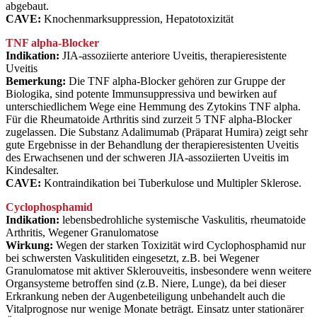
abgebaut.
CAVE:
Knochenmarksuppression, Hepatotoxizität
TNF alpha-Blocker
Indikation:
JIA-assoziierte anteriore Uveitis, therapieresistente
Uveitis
Bemerkung:
Die TNF alpha-Blocker gehören zur Gruppe der
Biologika, sind potente Immunsuppressiva und bewirken auf
unterschiedlichem Wege eine Hemmung des Zytokins TNF alpha.
Für die Rheumatoide Arthritis sind zurzeit 5 TNF alpha-Blocker
zugelassen. Die Substanz Adalimumab (Präparat Humira) zeigt sehr
gute Ergebnisse in der Behandlung der therapieresistenten Uveitis
des Erwachsenen und der schweren JIA-assoziierten Uveitis im
Kindesalter.
CAVE:
Kontraindikation bei Tuberkulose und Multipler Sklerose.
Cyclophosphamid
Indikation:
lebensbedrohliche systemische Vaskulitis, rheumatoide
Arthritis, Wegener Granulomatose
Wirkung:
Wegen der starken Toxizität wird Cyclophosphamid nur
bei schwersten Vaskulitiden eingesetzt, z.B. bei Wegener
Granulomatose mit aktiver Sklerouveitis, insbesondere wenn weitere
Organsysteme betroffen sind (z.B. Niere, Lunge), da bei dieser
Erkrankung neben der Augenbeteiligung unbehandelt auch die
Vitalprognose nur wenige Monate beträgt. Einsatz unter stationärer