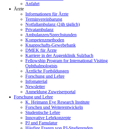
Anfahrt
Ärzte
Informationen für Ärzte
Terminvereinbarung
Notfallambulanz (24h täglich)
Privatambulanz
Ambulanzen/Sprechstunden
Kompetenzmethoden
Knappschafts-Gewebebank
DMEK für Ärzte
Karriere in der Augenklinik Sulzbach
Fellowship Program for International Visiting
Ophthalmologists
Ärztliche Fortbildungen
Forschung und Lehre
Infomaterial
Newsletter
Anmeldung Zuweiserportal
Forschung und Lehre
K. Heimann Eye Research Institute
Forschen und Weiterentwickeln
Studentische Lehre
Innovative Lehrkonzepte
PJ und Famulatur
Häufige Fragen von PJ-Studierenden