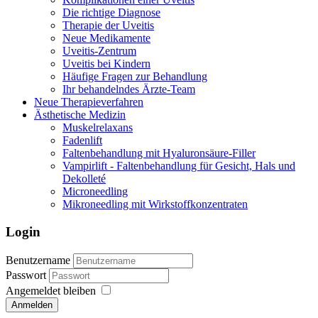
Die richtige Diagnose
Therapie der Uveitis
Neue Medikamente
Uveitis-Zentrum
Uveitis bei Kindern
Häufige Fragen zur Behandlung
Ihr behandelndes Ärzte-Team
Neue Therapieverfahren
Ästhetische Medizin
Muskelrelaxans
Fadenlift
Faltenbehandlung mit Hyaluronsäure-Filler
Vampirlift - Faltenbehandlung für Gesicht, Hals und
Dekolleté
Microneedling
Mikroneedling mit Wirkstoffkonzentraten
Login
Benutzername
Passwort
Angemeldet bleiben
Anmelden