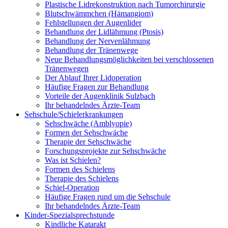
Plastische Lidrekonstruktion nach Tumorchirurgie
Blutschwämmchen (Hämangiom)
Fehlstellungen der Augenlider
Behandlung der Lidlähmung (Ptosis)
Behandlung der Nervenlähmung
Behandlung der Tränenwege
Neue Behandlungsmöglichkeiten bei verschlossenen
Tränenwegen
Der Ablauf Ihrer Lidoperation
Häufige Fragen zur Behandlung
Vorteile der Augenklinik Sulzbach
Ihr behandelndes Ärzte-Team
Sehschule/Schielerkrankungen
Sehschwäche (Amblyopie)
Formen der Sehschwäche
Therapie der Sehschwäche
Forschungsprojekte zur Sehschwäche
Was ist Schielen?
Formen des Schielens
Therapie des Schielens
Schiel-Operation
Häufige Fragen rund um die Sehschule
Ihr behandelndes Ärzte-Team
Kinder-Spezialsprechstunde
Kindliche Katarakt