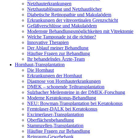
Netzhauterkrankungen
Netzhautablösung und Netzhautlöcher
Diabetische Retinopathie und Makulaödem
Erkrankungen der vitreoretinalen Grenzschicht
Gefäßverschlüsse und Makulaödem
Modernste Behandlungsmöglichkeiten mit Vitrektomie
Welche Tamponade ist die richtige?
Innovative Therapien
Der Ablauf meiner Behandlung
Häufige Fragen zur Behandlung
Ihr behandelndes Ärzte-Team
Hornhaut-Transplantation
Die Hornhaut
Erkrankungen der Hornhaut
Diagnose von Hornhauterkrankungen
DMEK – schonende Teiltransplantation
Sulzbacher Meilensteine in der DMEK-Forschung
Moderne Keratokonus-Behandlung
NEU: Bowman-Transplantation bei Keratokonus
Femtolaser-DALK bei Keratokonus
Excimerlaser-Transplantation
Oberflächenbehandlung
Stammzellen-Transplantation
Häufige Fragen zur Behandlung
Reinraum-Gewebebank