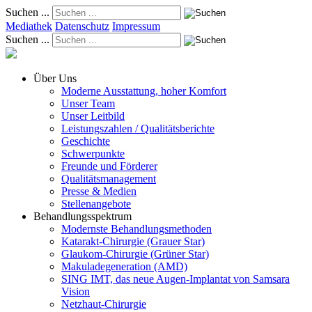
Suchen ...
Mediathek
Datenschutz
Impressum
Suchen ...
Über Uns
Moderne Ausstattung, hoher Komfort
Unser Team
Unser Leitbild
Leistungszahlen / Qualitätsberichte
Geschichte
Schwerpunkte
Freunde und Förderer
Qualitätsmanagement
Presse & Medien
Stellenangebote
Behandlungsspektrum
Modernste Behandlungsmethoden
Katarakt-Chirurgie (Grauer Star)
Glaukom-Chirurgie (Grüner Star)
Makuladegeneration (AMD)
SING IMT, das neue Augen-Implantat von Samsara
Vision
Netzhaut-Chirurgie