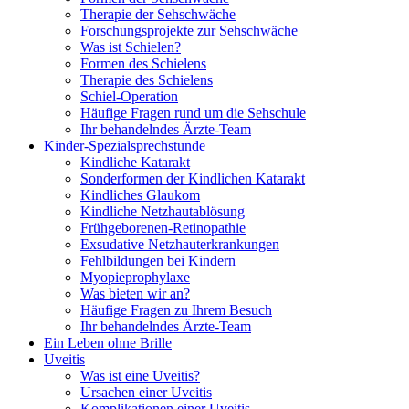
Therapie der Sehschwäche
Forschungsprojekte zur Sehschwäche
Was ist Schielen?
Formen des Schielens
Therapie des Schielens
Schiel-Operation
Häufige Fragen rund um die Sehschule
Ihr behandelndes Ärzte-Team
Kinder-Spezialsprechstunde
Kindliche Katarakt
Sonderformen der Kindlichen Katarakt
Kindliches Glaukom
Kindliche Netzhautablösung
Frühgeborenen-Retinopathie
Exsudative Netzhauterkrankungen
Fehlbildungen bei Kindern
Myopieprophylaxe
Was bieten wir an?
Häufige Fragen zu Ihrem Besuch
Ihr behandelndes Ärzte-Team
Ein Leben ohne Brille
Uveitis
Was ist eine Uveitis?
Ursachen einer Uveitis
Komplikationen einer Uveitis