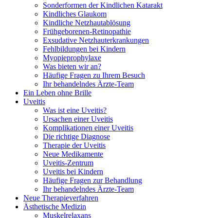
Sonderformen der Kindlichen Katarakt
Kindliches Glaukom
Kindliche Netzhautablösung
Frühgeborenen-Retinopathie
Exsudative Netzhauterkrankungen
Fehlbildungen bei Kindern
Myopieprophylaxe
Was bieten wir an?
Häufige Fragen zu Ihrem Besuch
Ihr behandelndes Ärzte-Team
Ein Leben ohne Brille
Uveitis
Was ist eine Uveitis?
Ursachen einer Uveitis
Komplikationen einer Uveitis
Die richtige Diagnose
Therapie der Uveitis
Neue Medikamente
Uveitis-Zentrum
Uveitis bei Kindern
Häufige Fragen zur Behandlung
Ihr behandelndes Ärzte-Team
Neue Therapieverfahren
Ästhetische Medizin
Muskelrelaxans