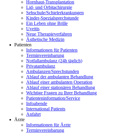
Hornhaut-Transplantation
Lid- und Orbitachirurgie
Sehschule/Schielerkrankungen
Kinder-Spezialsprechstunde
Ein Leben ohne Brille
Uveitis
Neue Therapieverfahren
Ästhetische Medizin
Patienten
Informationen für Patienten
Terminvereinbarung
Notfallambulanz (24h täglich)
Privatambulanz
Ambulanzen/Sprechstunden
Ablauf der ambulanten Behandlung
Ablauf einer ambulanten Operation
Ablauf einer stationären Behandlung
Wichtige Fragen zu Ihrer Behandlung
Patienteninformation/Service
Infoabende
International Patients
Anfahrt
Ärzte
Informationen für Ärzte
Terminvereinbarung