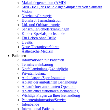
Makuladegeneration (AMD)
SING IMT, das neue Augen-Implantat von Samsara
Vision
Netzhaut-Chirurgie
Hornhaut-Transplantation
Lid- und Orbitachirurgie
Sehschule/Schielerkrankungen
Kinder-Spezialsprechstunde
Ein Leben ohne Brille
Uveitis
Neue Therapieverfahren
Ästhetische Medizin
Patienten
Informationen für Patienten
Terminvereinbarung
Notfallambulanz (24h täglich)
Privatambulanz
Ambulanzen/Sprechstunden
Ablauf der ambulanten Behandlung
Ablauf einer ambulanten Operation
Ablauf einer stationären Behandlung
Wichtige Fragen zu Ihrer Behandlung
Patienteninformation/Service
Infoabende
International Patients