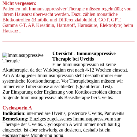
Nicht vergessen:
Patienten mit Immunsuppressiver Therapie müssen regelmäßig von
ihrem Hausarzt überwacht werden. Dazu zählen monatliche
Blutkontrollen (Blutbild und Differenzialblutbild, GOT, GPT,
Gamma-GT, AP, Kreatinin, Harnstoff, Harnsäure, Elektrolyte) beim
Hausarzt.
Übersicht - Immunsuppressive
Therapie bei Uveitis
Eine Immunsuppression ist keine
Akuttherapie, da der Wirkbeginn erst nach 4-12 Wochen einsetzt.
Am Anfang jeder Immunsuppression steht deshalb immer eine
systemische Kortisontherapie. Vor Therapiebeginn müssen wir
immer eine Tuberkulose ausschließen (Quantiferon-Test).
Zur Einsparung oder Ergänzung von Kortikosteroiden dienen
folgende Immunsuppressiva als Basistherapie bei Uveitis:
Cyclosporin A
Indikation
: intermediäre Uveitis, posteriore Uveitis, Panuveitis
Bemerkung
: Einziges zugelassenes Immunsuppressivum zur
Therapie der Uveitis. Cyclosporin A wird immer noch häufig
eingesetzt, ist aber schwierig zu dosieren, deshalb ist ein
engmaschiges Monitoring nötig.