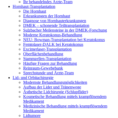
Ihr behandelndes Ärzte-Team
Hornhaut-Transplantation
Die Hornhaut
Erkrankungen der Hornhaut
Diagnose von Hornhauterkrankungen
DMEK – schonende Teiltransplantation
Sulzbacher Meilensteine in der DMEK-Forschung
Moderne Keratokonus-Behandlung
NEU: Bowman-Transplantation bei Keratokonus
Femtolaser-DALK bei Keratokonus
Excimerlaser-Transplantation
Oberflächenbehandlung
Stammzellen-Transplantation
Häufige Fragen zur Behandlung
Reinraum-Gewebebank
Sprechstunde und Ärzte-Team
Lid- und Orbitachirurgie
Modernste Behandlungsmöglichkeiten
Aufbau der Lider und Tränenwege
Ästhetische Lidchirurgie (Schlupflider)
Kosmetische Behandlung mittels krampflösendem
Medikament
Medizinische Behandlung mittels krampflösendem
Medikament
Lidtumore