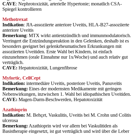
CAVE
: Nephrotoxizität, arterielle Hypertonie; monatlich CSA-
Spiegel kontrollieren
Methotrexat
Indikation
: JIA-assoziierte anteriore Uveitis, HLA-B27-assoziierte
anteriore Uveitis
Bemerkung
: MTX wirkt antientzündlich und immunmodulatorisch.
Verringert die Entzündungsreaktion in den Gelenken, deshalb ist es
besonders geeignet bei gelenkrheumatischen Erkrankungen mit
assoziierten Uveitiden. Erste Wahl bei Kindern, ist einfach
einzunehmen (orale Einnahme nur 1x/Woche) und auch relativ gut
verträglich.
CAVE:
Hepatotoxizität, Lungenfibrose
Myfortic, CellCept
Indikation:
intermediäre Uveitis, posteriore Uveitis, Panuveitis
Bemerkung:
Eines der modernsten Medikamente mit geringen
Nebenwirkungen, inzwischen 1. Wahl bei idiopathischen Uveitiden.
CAVE:
Magen-Darm-Beschwerden, Hepatotoxizität
Azathioprin
Indikation:
M. Behçet, Vaskulitis, Uveitis bei M. Crohn und Colitis
ulcerosa
Bemerkung:
Azathioprin wird vor allem bei Vaskulitiden als
Basistherapie eingesetzt, ist gut verträglich und wird über die Leber