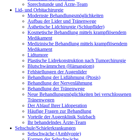
Sprechstunde und Ärzte-Team
Lid- und Orbitachirurgie
Modernste Behandlungsmöglichkeiten
Aufbau der Lider und Tränenwege
Ästhetische Lidchirurgie (Schlupflider)
Kosmetische Behandlung mittels krampflösendem
Medikament
Medizinische Behandlung mittels krampflösendem
Medikament
Lidtumore
Plastische Lidrekonstruktion nach Tumorchirurgie
Blutschwämmchen (Hämangiom)
Fehlstellungen der Augenlider
Behandlung der Lidlähmung (Ptosis)
Behandlung der Nervenlähmung
Behandlung der Tränenwege
Neue Behandlungsmöglichkeiten bei verschlossenen
Tränenwegen
Der Ablauf Ihrer Lidoperation
Häufige Fragen zur Behandlung
Vorteile der Augenklinik Sulzbach
Ihr behandelndes Ärzte-Team
Sehschule/Schielerkrankungen
Sehschwäche (Amblyopie)
Formen der Sehschwäche