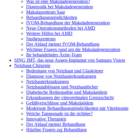
Was ist eine Makuladegeneration?
Diagnostik bei Makuladegeneration
Makulazentrum Saar
Behandlungsmöglichkeiten
IVOM-Behandlung der Makuladegeneration
Neue Operationsmethoden bei AMD
Weitere Hilfen bei AMD
Studienzentrum
Der Ablauf meiner IVOM-Behandlung
Wichtige Fragen rund um die Makuladegeneration
Ihr behandelndes Ärzte-Team
SING IMT, das neue Augen-Implantat von Samsara Vision
Netzhaut-Chirurgie
Bedeutung von Netzhaut und Glaskörper
Diagnose von Netzhauterkrankungen
Netzhauterkrankungen
Netzhautablösung und Netzhautlöcher
Diabetische Retinopathie und Makulaödem
Erkrankungen der vitreoretinalen Grenzschicht
Gefäßverschlüsse und Makulaödem
Modernste Behandlungsmöglichkeiten mit Vitrektomie
Welche Tamponade ist die richtige?
Innovative Therapien
Der Ablauf meiner Behandlung
Häufige Fragen zur Behandlung