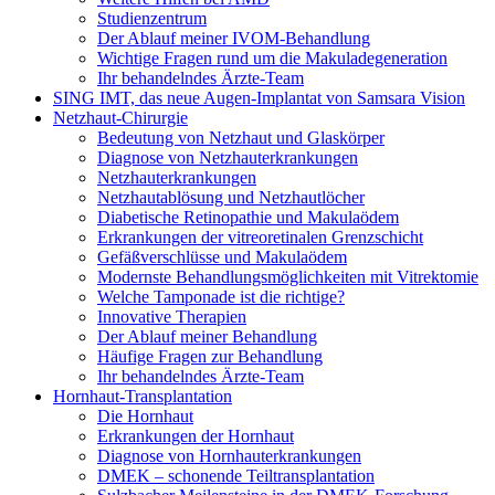
Studienzentrum
Der Ablauf meiner IVOM-Behandlung
Wichtige Fragen rund um die Makuladegeneration
Ihr behandelndes Ärzte-Team
SING IMT, das neue Augen-Implantat von Samsara Vision
Netzhaut-Chirurgie
Bedeutung von Netzhaut und Glaskörper
Diagnose von Netzhauterkrankungen
Netzhauterkrankungen
Netzhautablösung und Netzhautlöcher
Diabetische Retinopathie und Makulaödem
Erkrankungen der vitreoretinalen Grenzschicht
Gefäßverschlüsse und Makulaödem
Modernste Behandlungsmöglichkeiten mit Vitrektomie
Welche Tamponade ist die richtige?
Innovative Therapien
Der Ablauf meiner Behandlung
Häufige Fragen zur Behandlung
Ihr behandelndes Ärzte-Team
Hornhaut-Transplantation
Die Hornhaut
Erkrankungen der Hornhaut
Diagnose von Hornhauterkrankungen
DMEK – schonende Teiltransplantation