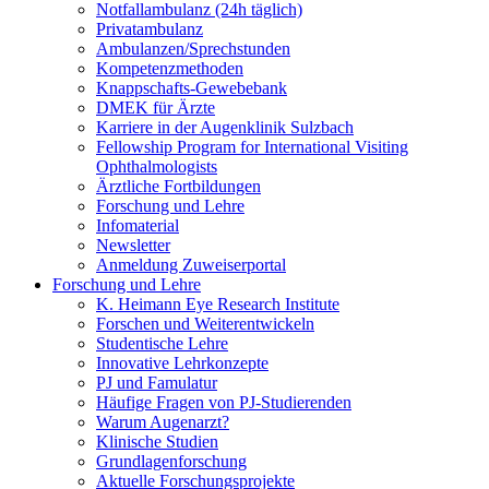
Notfallambulanz (24h täglich)
Privatambulanz
Ambulanzen/Sprechstunden
Kompetenzmethoden
Knappschafts-Gewebebank
DMEK für Ärzte
Karriere in der Augenklinik Sulzbach
Fellowship Program for International Visiting
Ophthalmologists
Ärztliche Fortbildungen
Forschung und Lehre
Infomaterial
Newsletter
Anmeldung Zuweiserportal
Forschung und Lehre
K. Heimann Eye Research Institute
Forschen und Weiterentwickeln
Studentische Lehre
Innovative Lehrkonzepte
PJ und Famulatur
Häufige Fragen von PJ-Studierenden
Warum Augenarzt?
Klinische Studien
Grundlagenforschung
Aktuelle Forschungsprojekte