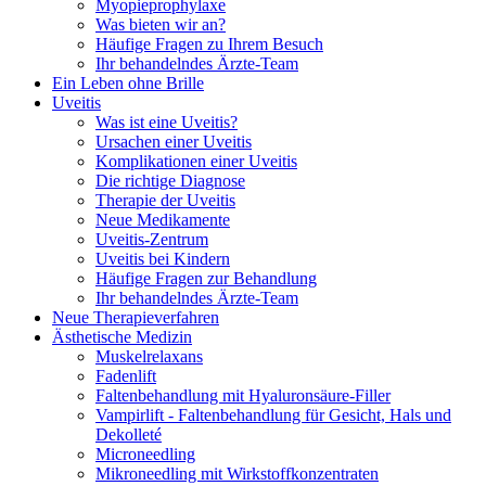
Myopieprophylaxe
Was bieten wir an?
Häufige Fragen zu Ihrem Besuch
Ihr behandelndes Ärzte-Team
Ein Leben ohne Brille
Uveitis
Was ist eine Uveitis?
Ursachen einer Uveitis
Komplikationen einer Uveitis
Die richtige Diagnose
Therapie der Uveitis
Neue Medikamente
Uveitis-Zentrum
Uveitis bei Kindern
Häufige Fragen zur Behandlung
Ihr behandelndes Ärzte-Team
Neue Therapieverfahren
Ästhetische Medizin
Muskelrelaxans
Fadenlift
Faltenbehandlung mit Hyaluronsäure-Filler
Vampirlift - Faltenbehandlung für Gesicht, Hals und
Dekolleté
Microneedling
Mikroneedling mit Wirkstoffkonzentraten