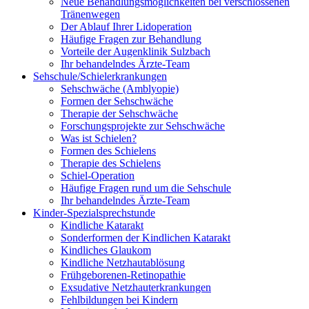
Neue Behandlungsmöglichkeiten bei verschlossenen
Tränenwegen
Der Ablauf Ihrer Lidoperation
Häufige Fragen zur Behandlung
Vorteile der Augenklinik Sulzbach
Ihr behandelndes Ärzte-Team
Sehschule/Schielerkrankungen
Sehschwäche (Amblyopie)
Formen der Sehschwäche
Therapie der Sehschwäche
Forschungsprojekte zur Sehschwäche
Was ist Schielen?
Formen des Schielens
Therapie des Schielens
Schiel-Operation
Häufige Fragen rund um die Sehschule
Ihr behandelndes Ärzte-Team
Kinder-Spezialsprechstunde
Kindliche Katarakt
Sonderformen der Kindlichen Katarakt
Kindliches Glaukom
Kindliche Netzhautablösung
Frühgeborenen-Retinopathie
Exsudative Netzhauterkrankungen
Fehlbildungen bei Kindern