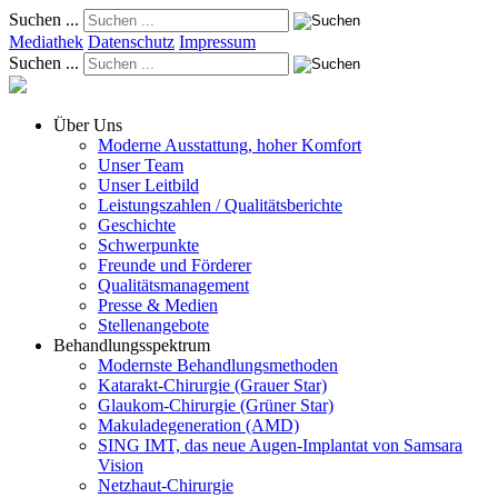
Suchen ...
Mediathek
Datenschutz
Impressum
Suchen ...
Über Uns
Moderne Ausstattung, hoher Komfort
Unser Team
Unser Leitbild
Leistungszahlen / Qualitätsberichte
Geschichte
Schwerpunkte
Freunde und Förderer
Qualitätsmanagement
Presse & Medien
Stellenangebote
Behandlungsspektrum
Modernste Behandlungsmethoden
Katarakt-Chirurgie (Grauer Star)
Glaukom-Chirurgie (Grüner Star)
Makuladegeneration (AMD)
SING IMT, das neue Augen-Implantat von Samsara
Vision
Netzhaut-Chirurgie