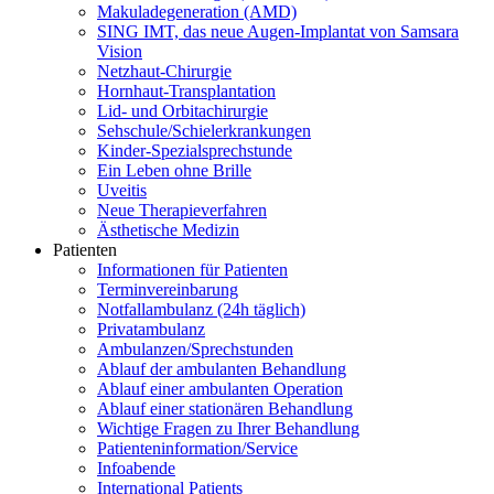
Makuladegeneration (AMD)
SING IMT, das neue Augen-Implantat von Samsara
Vision
Netzhaut-Chirurgie
Hornhaut-Transplantation
Lid- und Orbitachirurgie
Sehschule/Schielerkrankungen
Kinder-Spezialsprechstunde
Ein Leben ohne Brille
Uveitis
Neue Therapieverfahren
Ästhetische Medizin
Patienten
Informationen für Patienten
Terminvereinbarung
Notfallambulanz (24h täglich)
Privatambulanz
Ambulanzen/Sprechstunden
Ablauf der ambulanten Behandlung
Ablauf einer ambulanten Operation
Ablauf einer stationären Behandlung
Wichtige Fragen zu Ihrer Behandlung
Patienteninformation/Service
Infoabende
International Patients