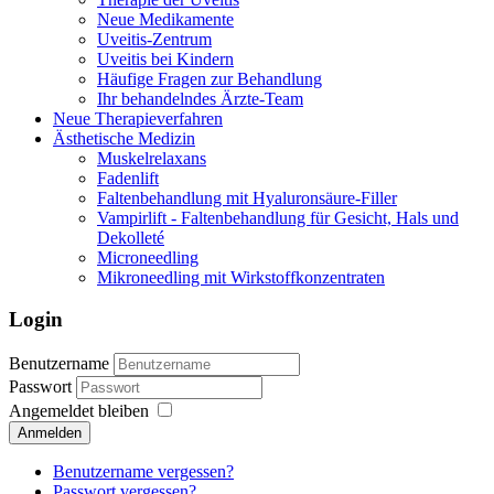
Neue Medikamente
Uveitis-Zentrum
Uveitis bei Kindern
Häufige Fragen zur Behandlung
Ihr behandelndes Ärzte-Team
Neue Therapieverfahren
Ästhetische Medizin
Muskelrelaxans
Fadenlift
Faltenbehandlung mit Hyaluronsäure-Filler
Vampirlift - Faltenbehandlung für Gesicht, Hals und
Dekolleté
Microneedling
Mikroneedling mit Wirkstoffkonzentraten
Login
Benutzername
Passwort
Angemeldet bleiben
Anmelden
Benutzername vergessen?
Passwort vergessen?