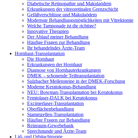
Diabetische Retinopathie und Makulaödem
Erkrankungen der vitreoretinalen Grenzschicht
Gefäßverschlüsse und Makulaödem
Modernste Behandlungsmöglichkeiten mit Vitrektomie
Welche Tamponade ist die richtige?
Innovative Therapien
Der Ablauf meiner Behandlung
Häufige Fragen zur Behandlung
Ihr behandelndes Ärzte-Team
Hornhaut-Transplantation
Die Hornhaut
Erkrankungen der Hornhaut
Diagnose von Hornhauterkrankungen
DMEK – schonende Teiltransplantation
Sulzbacher Meilensteine in der DMEK-Forschung
Moderne Keratokonus-Behandlung
NEU: Bowman-Transplantation bei Keratokonus
Femtolaser-DALK bei Keratokonus
Excimerlaser-Transplantation
Oberflächenbehandlung
Stammzellen-Transplantation
Häufige Fragen zur Behandlung
Reinraum-Gewebebank
Sprechstunde und Ärzte-Team
Lid- und Orbitachirurgie