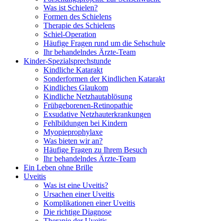
Was ist Schielen?
Formen des Schielens
Therapie des Schielens
Schiel-Operation
Häufige Fragen rund um die Sehschule
Ihr behandelndes Ärzte-Team
Kinder-Spezialsprechstunde
Kindliche Katarakt
Sonderformen der Kindlichen Katarakt
Kindliches Glaukom
Kindliche Netzhautablösung
Frühgeborenen-Retinopathie
Exsudative Netzhauterkrankungen
Fehlbildungen bei Kindern
Myopieprophylaxe
Was bieten wir an?
Häufige Fragen zu Ihrem Besuch
Ihr behandelndes Ärzte-Team
Ein Leben ohne Brille
Uveitis
Was ist eine Uveitis?
Ursachen einer Uveitis
Komplikationen einer Uveitis
Die richtige Diagnose
Therapie der Uveitis