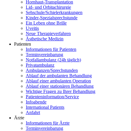
Hornhaut-Transplantation
Lid- und Orbitachirurgie
Sehschule/Schielerkrankungen
Kinder-Spezialsprechstunde
Ein Leben ohne Brille
Uveitis
Neue Therapieverfahren
Ästhetische Medizin
Patienten
Informationen für Patienten
Terminvereinbarung
Notfallambulanz (24h täglich)
Privatambulanz
Ambulanzen/Sprechstunden
Ablauf der ambulanten Behandlung
Ablauf einer ambulanten Operation
Ablauf einer stationären Behandlung
Wichtige Fragen zu Ihrer Behandlung
Patienteninformation/Service
Infoabende
International Patients
Anfahrt
Ärzte
Informationen für Ärzte
Terminvereinbarung