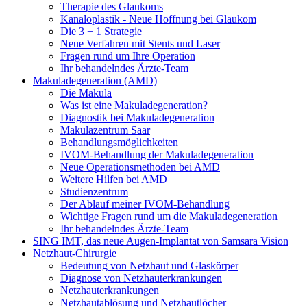
Therapie des Glaukoms
Kanaloplastik - Neue Hoffnung bei Glaukom
Die 3 + 1 Strategie
Neue Verfahren mit Stents und Laser
Fragen rund um Ihre Operation
Ihr behandelndes Ärzte-Team
Makuladegeneration (AMD)
Die Makula
Was ist eine Makuladegeneration?
Diagnostik bei Makuladegeneration
Makulazentrum Saar
Behandlungsmöglichkeiten
IVOM-Behandlung der Makuladegeneration
Neue Operationsmethoden bei AMD
Weitere Hilfen bei AMD
Studienzentrum
Der Ablauf meiner IVOM-Behandlung
Wichtige Fragen rund um die Makuladegeneration
Ihr behandelndes Ärzte-Team
SING IMT, das neue Augen-Implantat von Samsara Vision
Netzhaut-Chirurgie
Bedeutung von Netzhaut und Glaskörper
Diagnose von Netzhauterkrankungen
Netzhauterkrankungen
Netzhautablösung und Netzhautlöcher