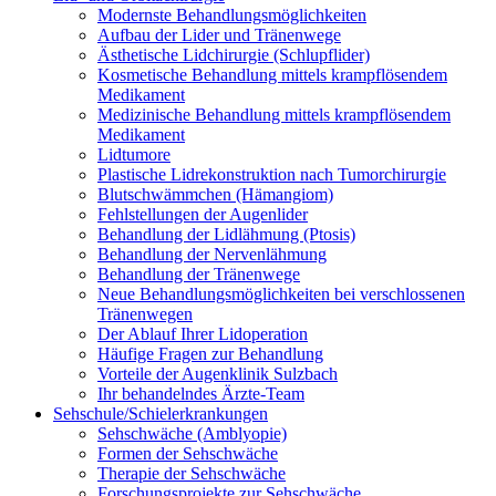
Modernste Behandlungsmöglichkeiten
Aufbau der Lider und Tränenwege
Ästhetische Lidchirurgie (Schlupflider)
Kosmetische Behandlung mittels krampflösendem
Medikament
Medizinische Behandlung mittels krampflösendem
Medikament
Lidtumore
Plastische Lidrekonstruktion nach Tumorchirurgie
Blutschwämmchen (Hämangiom)
Fehlstellungen der Augenlider
Behandlung der Lidlähmung (Ptosis)
Behandlung der Nervenlähmung
Behandlung der Tränenwege
Neue Behandlungsmöglichkeiten bei verschlossenen
Tränenwegen
Der Ablauf Ihrer Lidoperation
Häufige Fragen zur Behandlung
Vorteile der Augenklinik Sulzbach
Ihr behandelndes Ärzte-Team
Sehschule/Schielerkrankungen
Sehschwäche (Amblyopie)
Formen der Sehschwäche
Therapie der Sehschwäche
Forschungsprojekte zur Sehschwäche