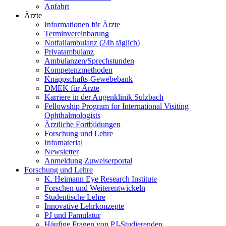
Anfahrt
Ärzte
Informationen für Ärzte
Terminvereinbarung
Notfallambulanz (24h täglich)
Privatambulanz
Ambulanzen/Sprechstunden
Kompetenzmethoden
Knappschafts-Gewebebank
DMEK für Ärzte
Karriere in der Augenklinik Sulzbach
Fellowship Program for International Visiting
Ophthalmologists
Ärztliche Fortbildungen
Forschung und Lehre
Infomaterial
Newsletter
Anmeldung Zuweiserportal
Forschung und Lehre
K. Heimann Eye Research Institute
Forschen und Weiterentwickeln
Studentische Lehre
Innovative Lehrkonzepte
PJ und Famulatur
Häufige Fragen von PJ-Studierenden