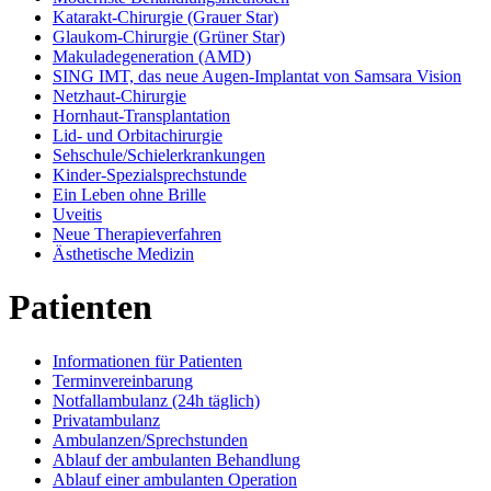
Katarakt-Chirurgie (Grauer Star)
Glaukom-Chirurgie (Grüner Star)
Makuladegeneration (AMD)
SING IMT, das neue Augen-Implantat von Samsara Vision
Netzhaut-Chirurgie
Hornhaut-Transplantation
Lid- und Orbitachirurgie
Sehschule/Schielerkrankungen
Kinder-Spezialsprechstunde
Ein Leben ohne Brille
Uveitis
Neue Therapieverfahren
Ästhetische Medizin
Patienten
Informationen für Patienten
Terminvereinbarung
Notfallambulanz (24h täglich)
Privatambulanz
Ambulanzen/Sprechstunden
Ablauf der ambulanten Behandlung
Ablauf einer ambulanten Operation