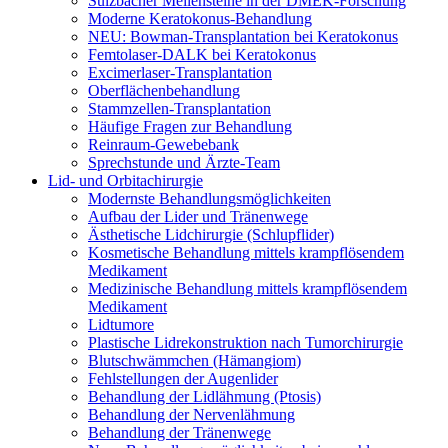
Sulzbacher Meilensteine in der DMEK-Forschung
Moderne Keratokonus-Behandlung
NEU: Bowman-Transplantation bei Keratokonus
Femtolaser-DALK bei Keratokonus
Excimerlaser-Transplantation
Oberflächenbehandlung
Stammzellen-Transplantation
Häufige Fragen zur Behandlung
Reinraum-Gewebebank
Sprechstunde und Ärzte-Team
Lid- und Orbitachirurgie
Modernste Behandlungsmöglichkeiten
Aufbau der Lider und Tränenwege
Ästhetische Lidchirurgie (Schlupflider)
Kosmetische Behandlung mittels krampflösendem
Medikament
Medizinische Behandlung mittels krampflösendem
Medikament
Lidtumore
Plastische Lidrekonstruktion nach Tumorchirurgie
Blutschwämmchen (Hämangiom)
Fehlstellungen der Augenlider
Behandlung der Lidlähmung (Ptosis)
Behandlung der Nervenlähmung
Behandlung der Tränenwege