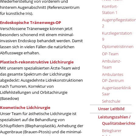
Wiederherstellung von vorderem und
Komfort-
hinterem Augenabschnitt (Referenzzentrum
Station 1
für künstliche Iris).
Augenpflegestatio
Endoskopische Tränenwegs-OP
2
Verschlossene Tränenwege können jetzt
Kurzliegerstation
besonders schonend mit einem minimal-
9
invasiven Endoskop behandelt werden. Damit
Optometristinnen
lassen sich in vielen Fällen die natürlichen
Abflusswege erhalten.
OP-Team
Ambulanz-
Plastisch-rekonstruktive Lidchirurgie
Team
Mit unserem spezialisierten Ärzte-Team wird
das gesamte Spektrum der Lidchirurgie
Ambulantes
abgedeckt: Ausgedehnte Lidrekonstruktionen
OP-Zentrum
nach Tumoren, Korrektur von
Augenlaserklinik
Lidfehlstellungen und Orbitachirurgie
Saar
(Basedow)
Sehschule
Kosmetische Lidchirurgie
Unser Leitbild
Unser Team für ästhetische Lidchirurgie ist
Leistungszahlen /
spezialisiert auf die Behandlung von
Qualitätsberichte
Schlupflidern (Blepharoplastik), Anhebung der
Belegbarer
Augenbraue (Brauen-Ptosis) und die minimal-