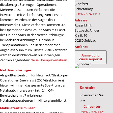
(Chefarzt-
die alten, großen Augen-Operationen.
Sekretariat):
Mehrere dieser neuen Verfahren, die
06897 / 574-1119
inzwischen mit viel Erfahrung zum Einsatz
kommen, wurden an der Augenklinik
Adresse:
mitentwickelt. Diese Verfahren kommen u.a.
Augenklinik
bei Operationen des Grauen Stars mit Laser,
Sulzbach, An der
des Grünen Stars, in der Netzhautchirurgie,
Klinik 10
bei Makulaerkrankungen, Hornhaut-
66280 Sulzbach
Transplantationen und in der modernen
Anfahrt
Augenlaserklinik zum Einsatz. Viele Verfahren
werden deutschlandweit nur in wenigen
Anmeldung
Zuweiserportal
Zentren angeboten:
Neue Therapieverfahren
Netzhautchirurgie
Als größtes Zentrum für Netzhaut/Glaskörper
Operationen (mehr als 2.200 Vitrektomien)
bieten wir Ihnen das gesamte Spektrum der
Kontakt
Netzhautchirurgie an – inkl. 24h OP-
So erreichen Sie
Bereitschaft mit 7 erfahrenen
uns:
Netzhautoperateuren im Hintergrunddienst.
Callcenter:
Makulazentrum Saar
06897 / 574-1121