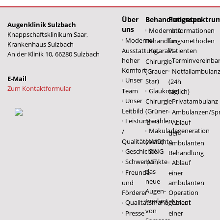
Über
Behandlungsspektru
Patienten
Augenklinik Sulzbach
uns
Modernste
Informationen
Knappschaftsklinikum Saar,
Moderne
Behandlungsmethoden
für
Krankenhaus Sulzbach
Ausstattung,
Katarakt-
Patienten
An der Klinik 10, 66280 Sulzbach
hoher
Terminvereinba
Chirurgie
Komfort
(Grauer
Notfallambulan
Unser
Star)
(24h
Zum Kontaktformular
Team
Glaukom-
täglich)
Unser
Chirurgie
Privatambulanz
Leitbild
(Grüner
Ambulanzen/Sp
Leistungszahlen
Star)
Ablauf
Makuladegeneration
/
der
Qualitätsberichte
(AMD)
ambulanten
Geschichte
SING
Behandlung
Schwerpunkte
IMT,
Ablauf
das
Freunde
einer
neue
und
ambulanten
Augen-
Förderer
Operation
Implantat
Qualitätsmanagement
Ablauf
von
Presse
einer