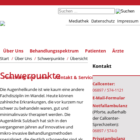
Mediathek
Datenschutz
Impressum
Über Uns
Behandlungsspektrum
Patienten
Ärzte
Start
/
Über Uns
/
Schwerpunkte
/
Übersicht
Kontakt
Schwerpunkte
Forschung und Lehre
Kontakt & Service
Callcenter:
Die Augenheilkunde ist wie kaum eine andere
06897 / 574-1121
Fachdisziplin im Wandel. Heute können
E-Mail-Formular
zahlreiche Erkrankungen, die vor kurzem nur
Notfallambulanz
schwer zu behandeln waren, gut und
(Pforte, außerhalb
minimalinvasiv therapiert werden. Die
der Callcenter-
Augenklinik Sulzbach hat sich in den
Sprechzeiten):
vergangenen Jahren auf innovative und
06897 / 574-0
mikro-invasive Behandlungsmethoden
Privatambulanz
spezialisiert, die deutlich schonender sind als