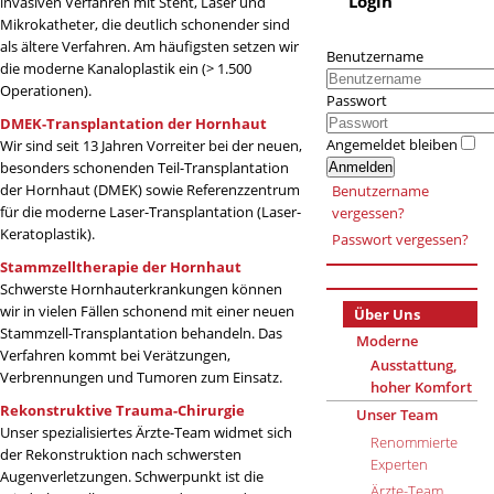
Login
invasiven Verfahren mit Stent, Laser und
Mikrokatheter, die deutlich schonender sind
als ältere Verfahren. Am häufigsten setzen wir
Benutzername
die moderne Kanaloplastik ein (> 1.500
Operationen).
Passwort
DMEK-Transplantation der Hornhaut
Angemeldet bleiben
Wir sind seit 13 Jahren Vorreiter bei der neuen,
besonders schonenden Teil-Transplantation
Anmelden
der Hornhaut (DMEK) sowie Referenzzentrum
Benutzername
für die moderne Laser-Transplantation (Laser-
vergessen?
Keratoplastik).
Passwort vergessen?
Stammzelltherapie der Hornhaut
Schwerste Hornhauterkrankungen können
wir in vielen Fällen schonend mit einer neuen
Über Uns
Stammzell-Transplantation behandeln. Das
Moderne
Verfahren kommt bei Verätzungen,
Ausstattung,
Verbrennungen und Tumoren zum Einsatz.
hoher Komfort
Rekonstruktive Trauma-Chirurgie
Unser Team
Unser spezialisiertes Ärzte-Team widmet sich
Renommierte
der Rekonstruktion nach schwersten
Experten
Augenverletzungen. Schwerpunkt ist die
Ärzte-Team