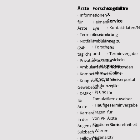
Ärzte
Forschungslehre
Kontakt
&
Informationen
K.
Service
für
Heimann
Kontaktdaten/No
Ärzte
Eye
Terminvereinbarung
Research
Ihr
Institute
Notfallambulanz
Weg zu
Forschen
uns
(24h
und
Terminvergabe
täglich)
Weiterentwickeln
Privatambulanz
für
Studentische
Patienten
Ambulanzen/Sprechstunden
Lehre
Online-
Kompetenzmethoden
Innovative
Zuweiserportal
Knappschafts-
Lehrkonzepte
Info
Gewebebank
PJ und
für
DMEK
Famulatur
Fernzuweiser
für
Häufige
Terminvergabe
Ärzte
Fragen
für
Karriere
von PJ-
Ärzte
in der
Studierenden
Barrierefreiheit
Augenklinik
Warum
Sulzbach
Augenarzt?
Fellowship