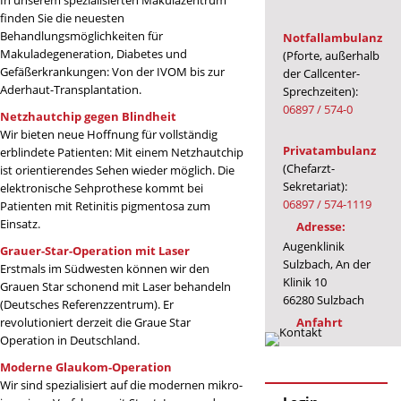
In unserem spezialisierten Makulazentrum
finden Sie die neuesten
Behandlungsmöglichkeiten für
Notfallambulanz
Makuladegeneration, Diabetes und
(Pforte, außerhalb
Gefäßerkrankungen: Von der IVOM bis zur
der Callcenter-
Aderhaut-Transplantation.
Sprechzeiten):
06897 / 574-0
Netzhautchip gegen Blindheit
Wir bieten neue Hoffnung für vollständig
Privatambulanz
erblindete Patienten: Mit einem Netzhautchip
(Chefarzt-
ist orientierendes Sehen wieder möglich. Die
Sekretariat):
elektronische Sehprothese kommt bei
06897 / 574-1119
Patienten mit Retinitis pigmentosa zum
Einsatz.
Adresse:
Augenklinik
Grauer-Star-Operation mit Laser
Sulzbach, An der
Erstmals im Südwesten können wir den
Klinik 10
Grauen Star schonend mit Laser behandeln
66280 Sulzbach
(Deutsches Referenzzentrum). Er
Anfahrt
revolutioniert derzeit die Graue Star
Operation in Deutschland.
Moderne Glaukom-Operation
Wir sind spezialisiert auf die modernen mikro-