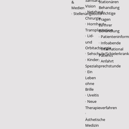
Samsara
stationären
&
Vision
Behandlung
Medien
Netzhaut-
Wichtige
Stellenangebote
Chirurgie
Fragen
Hornhaut-
zu Ihrer
Transplantation
Behandlung
Lid-
Patienteninform
und
Infoabende
Orbitachirurgie
International
Sehschule/Schielerkran
Patients
Kinder-
Anfahrt
Spezialsprechstunde
Ein
Leben
ohne
Brille
Uveitis
Neue
Therapieverfahren
Ästhetische
Medizin