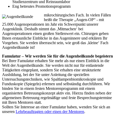
Studienzentrum und Reinraumlabor
Eng betreutes Promotionsprogramm
mikrochirurgisches Fach. In vielen Fällen
heißt die Therapie „Augen-OP“ - mit
25.000 Augenoperationen im Jahr ein Schwerpunkt unserer
Augenklinik. Deshalb nimmt das ‚Mitmachen‘ bei
Augenoperationen einen großen Stellenwert ein. Chirurgen geben
Ihnen erstaunliche Einblicke in das Augeninnere und erklären Ihr
Vorgehen. Sie werden überrascht sein, wie groß das ‚kleine‘ Fach
Augenheilkunde ist!
Famulatur – Wir werden Sie für die Augenheilkunde begeistern
Bei Ihrer Famulatur erhalten Sie mehr als nur einen Einblick in die
Welt der Augenheilkunde. Sie werden nicht nur für entlastende
Tätigkeiten eingeplant, sondern Sie erhalten eine strukturierte
Ausbildung, bei der Sie unter Anleitung die speziellen
Untersuchungstechniken, wie Spaltlampenbiomikroskopie und
Funduskopie (Spiegeln) erlernen und selbständig durchführen. Wir
binden Sie in einem festen Mentorenprogramm mit einem
organisierten Betreuungskonzept aktiv ein. Hierzu finden neben der
allgemeinen Betreuung regelmäßige und feste Besprechungstermine
mit Ihren Mentoren statt.
Sollten Sie Interesse an einer Famulatur haben, wenden Sie sich an
unseren
Lehrbeauftragten oder einen der Mentoren
.