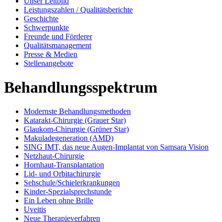
Unser Leitbild
Leistungszahlen / Qualitätsberichte
Geschichte
Schwerpunkte
Freunde und Förderer
Qualitätsmanagement
Presse & Medien
Stellenangebote
Behandlungsspektrum
Modernste Behandlungsmethoden
Katarakt-Chirurgie (Grauer Star)
Glaukom-Chirurgie (Grüner Star)
Makuladegeneration (AMD)
SING IMT, das neue Augen-Implantat von Samsara Vision
Netzhaut-Chirurgie
Hornhaut-Transplantation
Lid- und Orbitachirurgie
Sehschule/Schielerkrankungen
Kinder-Spezialsprechstunde
Ein Leben ohne Brille
Uveitis
Neue Therapieverfahren