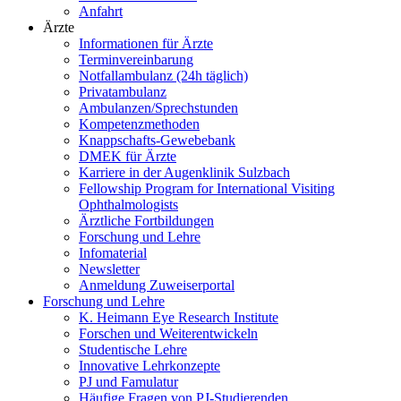
Anfahrt
Ärzte
Informationen für Ärzte
Terminvereinbarung
Notfallambulanz (24h täglich)
Privatambulanz
Ambulanzen/Sprechstunden
Kompetenzmethoden
Knappschafts-Gewebebank
DMEK für Ärzte
Karriere in der Augenklinik Sulzbach
Fellowship Program for International Visiting
Ophthalmologists
Ärztliche Fortbildungen
Forschung und Lehre
Infomaterial
Newsletter
Anmeldung Zuweiserportal
Forschung und Lehre
K. Heimann Eye Research Institute
Forschen und Weiterentwickeln
Studentische Lehre
Innovative Lehrkonzepte
PJ und Famulatur
Häufige Fragen von PJ-Studierenden