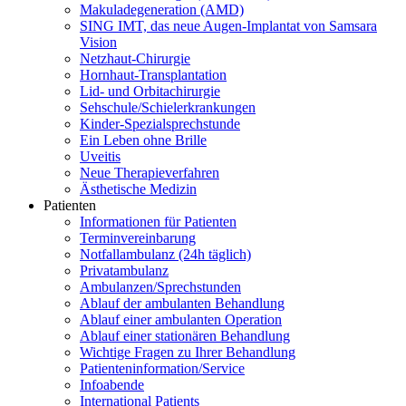
Makuladegeneration (AMD)
SING IMT, das neue Augen-Implantat von Samsara
Vision
Netzhaut-Chirurgie
Hornhaut-Transplantation
Lid- und Orbitachirurgie
Sehschule/Schielerkrankungen
Kinder-Spezialsprechstunde
Ein Leben ohne Brille
Uveitis
Neue Therapieverfahren
Ästhetische Medizin
Patienten
Informationen für Patienten
Terminvereinbarung
Notfallambulanz (24h täglich)
Privatambulanz
Ambulanzen/Sprechstunden
Ablauf der ambulanten Behandlung
Ablauf einer ambulanten Operation
Ablauf einer stationären Behandlung
Wichtige Fragen zu Ihrer Behandlung
Patienteninformation/Service
Infoabende
International Patients