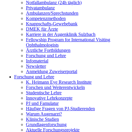
Notfallambulanz (24h täglich)
Privatambulanz
Ambulanzen/Sprechstunden
Kompetenzmethoden
Knappschafts-Gewebebank
DMEK für Ärzte
Karriere in der Augenklinik Sulzbach
Fellowship Program for International Visiting
Ophthalmologists
Ärztliche Fortbildungen
Forschung und Lehre
Infomaterial
Newsletter
Anmeldung Zuweiserportal
Forschung und Lehre
K. Heimann Eye Research Institute
Forschen und Weiterentwickeln
Studentische Lehre
Innovative Lehrkonzepte
PJ und Famulatur
Häufige Fragen von PJ-Studierenden
Warum Augenarzt?
Klinische Studien
Grundlagenforschung
Aktuelle Forschungsprojekte