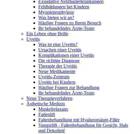
Exsudative Netzhauterkrankungen
Fehlbildungen bei Kindern
Myopieprophylaxe
Was bieten wir an?
Häufige Fragen zu Ihrem Besuch
Ihr behandelndes Ärzte-Team
Ein Leben ohne Brille
Uveitis
Was ist eine Uveitis?
Ursachen einer Uveitis
Komplikationen einer Uveitis
Die richtige Diagnose
Therapie der Uveitis
Neue Medikamente
Uveitis-Zentrum
Uveitis bei Kindern
Häufige Fragen zur Behandlung
Ihr behandelndes Ärzte-Team
Neue Therapieverfahren
Ästhetische Medizin
Muskelrelaxans
Fadenlift
Faltenbehandlung mit Hyaluronsäure-Filler
Vampirlift - Faltenbehandlung für Gesicht, Hals
und Dekolleté