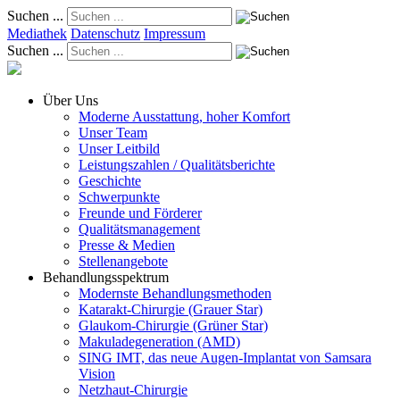
Suchen ...
Mediathek
Datenschutz
Impressum
Suchen ...
Über Uns
Moderne Ausstattung, hoher Komfort
Unser Team
Unser Leitbild
Leistungszahlen / Qualitätsberichte
Geschichte
Schwerpunkte
Freunde und Förderer
Qualitätsmanagement
Presse & Medien
Stellenangebote
Behandlungsspektrum
Modernste Behandlungsmethoden
Katarakt-Chirurgie (Grauer Star)
Glaukom-Chirurgie (Grüner Star)
Makuladegeneration (AMD)
SING IMT, das neue Augen-Implantat von Samsara
Vision
Netzhaut-Chirurgie