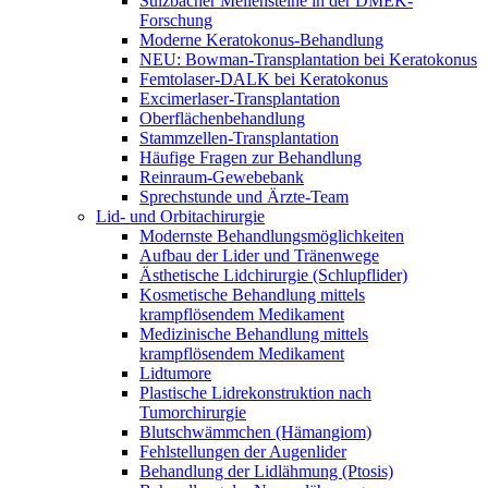
Sulzbacher Meilensteine in der DMEK-
Forschung
Moderne Keratokonus-Behandlung
NEU: Bowman-Transplantation bei Keratokonus
Femtolaser-DALK bei Keratokonus
Excimerlaser-Transplantation
Oberflächenbehandlung
Stammzellen-Transplantation
Häufige Fragen zur Behandlung
Reinraum-Gewebebank
Sprechstunde und Ärzte-Team
Lid- und Orbitachirurgie
Modernste Behandlungsmöglichkeiten
Aufbau der Lider und Tränenwege
Ästhetische Lidchirurgie (Schlupflider)
Kosmetische Behandlung mittels
krampflösendem Medikament
Medizinische Behandlung mittels
krampflösendem Medikament
Lidtumore
Plastische Lidrekonstruktion nach
Tumorchirurgie
Blutschwämmchen (Hämangiom)
Fehlstellungen der Augenlider
Behandlung der Lidlähmung (Ptosis)