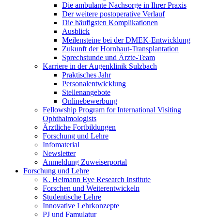
Die ambulante Nachsorge in Ihrer Praxis
Der weitere postoperative Verlauf
Die häufigsten Komplikationen
Ausblick
Meilensteine bei der DMEK-Entwicklung
Zukunft der Hornhaut-Transplantation
Sprechstunde und Ärzte-Team
Karriere in der Augenklinik Sulzbach
Praktisches Jahr
Personalentwicklung
Stellenangebote
Onlinebewerbung
Fellowship Program for International Visiting
Ophthalmologists
Ärztliche Fortbildungen
Forschung und Lehre
Infomaterial
Newsletter
Anmeldung Zuweiserportal
Forschung und Lehre
K. Heimann Eye Research Institute
Forschen und Weiterentwickeln
Studentische Lehre
Innovative Lehrkonzepte
PJ und Famulatur