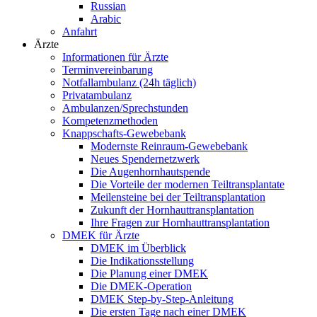
Russian
Arabic
Anfahrt
Ärzte
Informationen für Ärzte
Terminvereinbarung
Notfallambulanz (24h täglich)
Privatambulanz
Ambulanzen/Sprechstunden
Kompetenzmethoden
Knappschafts-Gewebebank
Modernste Reinraum-Gewebebank
Neues Spendernetzwerk
Die Augenhornhautspende
Die Vorteile der modernen Teiltransplantate
Meilensteine bei der Teiltransplantation
Zukunft der Hornhauttransplantation
Ihre Fragen zur Hornhauttransplantation
DMEK für Ärzte
DMEK im Überblick
Die Indikationsstellung
Die Planung einer DMEK
Die DMEK-Operation
DMEK Step-by-Step-Anleitung
Die ersten Tage nach einer DMEK