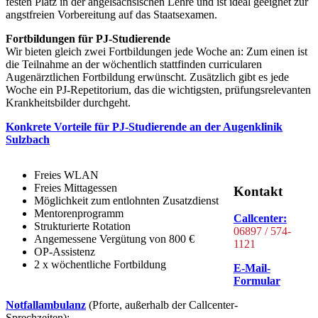
festen Platz in der angelsächsischen Lehre und ist ideal geeignet zur
angstfreien Vorbereitung auf das Staatsexamen.
Fortbildungen für PJ-Studierende
Wir bieten gleich zwei Fortbildungen jede Woche an: Zum einen ist
die Teilnahme an der wöchentlich stattfinden curricularen
Augenärztlichen Fortbildung erwünscht. Zusätzlich gibt es jede
Woche ein PJ-Repetitorium, das die wichtigsten, prüfungsrelevanten
Krankheitsbilder durchgeht.
Konkrete Vorteile für PJ-Studierende an der Augenklinik
Sulzbach
Freies WLAN
Freies Mittagessen
Kontakt
Möglichkeit zum entlohnten Zusatzdienst
Mentorenprogramm
Callcenter:
Strukturierte Rotation
06897 / 574-
Angemessene Vergütung von 800 €
1121
OP-Assistenz
2 x wöchentliche Fortbildung
E-Mail-
Formular
Notfallambulanz
(Pforte, außerhalb der Callcenter-
Sprechzeiten):