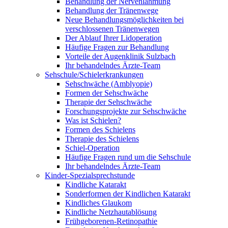
Behandlung der Nervenlähmung
Behandlung der Tränenwege
Neue Behandlungsmöglichkeiten bei
verschlossenen Tränenwegen
Der Ablauf Ihrer Lidoperation
Häufige Fragen zur Behandlung
Vorteile der Augenklinik Sulzbach
Ihr behandelndes Ärzte-Team
Sehschule/Schielerkrankungen
Sehschwäche (Amblyopie)
Formen der Sehschwäche
Therapie der Sehschwäche
Forschungsprojekte zur Sehschwäche
Was ist Schielen?
Formen des Schielens
Therapie des Schielens
Schiel-Operation
Häufige Fragen rund um die Sehschule
Ihr behandelndes Ärzte-Team
Kinder-Spezialsprechstunde
Kindliche Katarakt
Sonderformen der Kindlichen Katarakt
Kindliches Glaukom
Kindliche Netzhautablösung
Frühgeborenen-Retinopathie