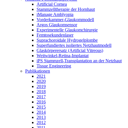
Artificial Cornea
Stammzelltherapie der Hornhaut
iManage Amblyopia
Vorderkammer-Glaukommodell
Argos Glaukomsensor
Experimentelle Glaukomchirurgie
Femtosekundenlaser
Suprachoroidale Hydrogelplombe
Superfundiertes isoliertes Netzhautmodell
Glaskörperersatz (Artificial Vitreous)
Weitwinkel-Retina-Implantat
iPS Stammzell-Transplantation an der Netzhaut
Tissue Engineering
Publikationen
2021
2020
2019
2018
2017
2016
2015
2014
2013
2012
2011