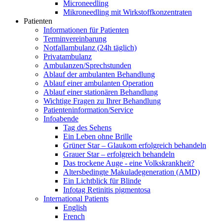
Microneedling
Mikroneedling mit Wirkstoffkonzentraten
Patienten
Informationen für Patienten
Terminvereinbarung
Notfallambulanz (24h täglich)
Privatambulanz
Ambulanzen/Sprechstunden
Ablauf der ambulanten Behandlung
Ablauf einer ambulanten Operation
Ablauf einer stationären Behandlung
Wichtige Fragen zu Ihrer Behandlung
Patienteninformation/Service
Infoabende
Tag des Sehens
Ein Leben ohne Brille
Grüner Star – Glaukom erfolgreich behandeln
Grauer Star – erfolgreich behandeln
Das trockene Auge - eine Volkskrankheit?
Altersbedingte Makuladegeneration (AMD)
Ein Lichtblick für Blinde
Infotag Retinitis pigmentosa
International Patients
English
French