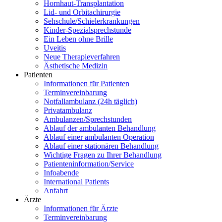
Hornhaut-Transplantation
Lid- und Orbitachirurgie
Sehschule/Schielerkrankungen
Kinder-Spezialsprechstunde
Ein Leben ohne Brille
Uveitis
Neue Therapieverfahren
Ästhetische Medizin
Patienten
Informationen für Patienten
Terminvereinbarung
Notfallambulanz (24h täglich)
Privatambulanz
Ambulanzen/Sprechstunden
Ablauf der ambulanten Behandlung
Ablauf einer ambulanten Operation
Ablauf einer stationären Behandlung
Wichtige Fragen zu Ihrer Behandlung
Patienteninformation/Service
Infoabende
International Patients
Anfahrt
Ärzte
Informationen für Ärzte
Terminvereinbarung