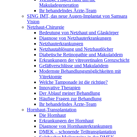
Makuladegeneration
Ihr behandelndes Ärzte-Team
SING IMT, das neue Augen-Implantat von Samsara
Vision
Netzhaut-Chirurgie
Bedeutung von Netzhaut und Glaskörper
Diagnose von Netzhauterkrankungen
Netzhauterkrankungen
Netzhautablösung und Netzhautlöcher
Diabetische Retinopathie und Makulaödem
Erkrankungen der vitreoretinalen Grenzschicht
Gefäßverschlüsse und Makulaödem
Modernste Behandlungsmöglichkeiten mit
Vitrektomie
Welche Tamponade ist die richtige?
Innovative Therapien
Der Ablauf meiner Behandlung
Häufige Fragen zur Behandlung
Ihr behandelndes Ärzte-Team
Hornhaut-Transplantation
Die Hornhaut
Erkrankungen der Hornhaut
Diagnose von Hornhauterkrankungen
DMEK – schonende Teiltransplantation