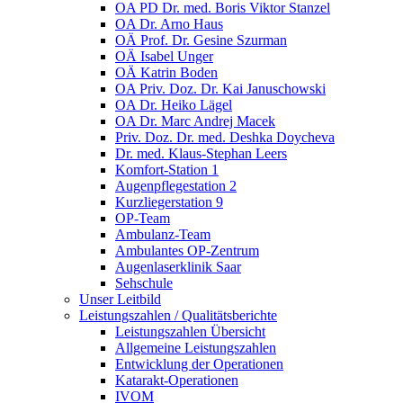
OA PD Dr. med. Boris Viktor Stanzel
OA Dr. Arno Haus
OÄ Prof. Dr. Gesine Szurman
OÄ Isabel Unger
OÄ Katrin Boden
OA Priv. Doz. Dr. Kai Januschowski
OA Dr. Heiko Lägel
OA Dr. Marc Andrej Macek
Priv. Doz. Dr. med. Deshka Doycheva
Dr. med. Klaus-Stephan Leers
Komfort-Station 1
Augenpflegestation 2
Kurzliegerstation 9
OP-Team
Ambulanz-Team
Ambulantes OP-Zentrum
Augenlaserklinik Saar
Sehschule
Unser Leitbild
Leistungszahlen / Qualitätsberichte
Leistungszahlen Übersicht
Allgemeine Leistungszahlen
Entwicklung der Operationen
Katarakt-Operationen
IVOM