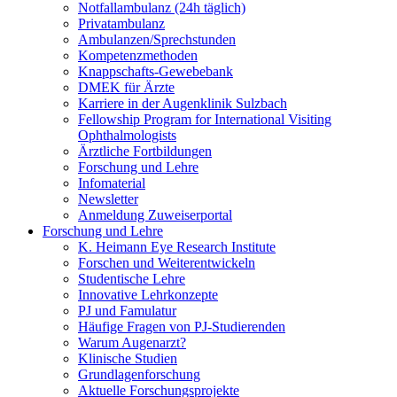
Notfallambulanz (24h täglich)
Privatambulanz
Ambulanzen/Sprechstunden
Kompetenzmethoden
Knappschafts-Gewebebank
DMEK für Ärzte
Karriere in der Augenklinik Sulzbach
Fellowship Program for International Visiting
Ophthalmologists
Ärztliche Fortbildungen
Forschung und Lehre
Infomaterial
Newsletter
Anmeldung Zuweiserportal
Forschung und Lehre
K. Heimann Eye Research Institute
Forschen und Weiterentwickeln
Studentische Lehre
Innovative Lehrkonzepte
PJ und Famulatur
Häufige Fragen von PJ-Studierenden
Warum Augenarzt?
Klinische Studien
Grundlagenforschung
Aktuelle Forschungsprojekte