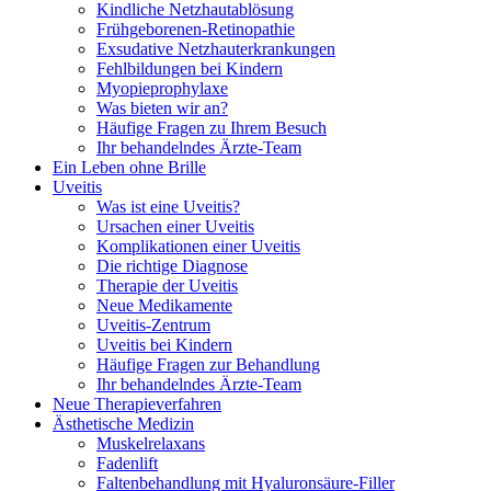
Kindliche Netzhautablösung
Frühgeborenen-Retinopathie
Exsudative Netzhauterkrankungen
Fehlbildungen bei Kindern
Myopieprophylaxe
Was bieten wir an?
Häufige Fragen zu Ihrem Besuch
Ihr behandelndes Ärzte-Team
Ein Leben ohne Brille
Uveitis
Was ist eine Uveitis?
Ursachen einer Uveitis
Komplikationen einer Uveitis
Die richtige Diagnose
Therapie der Uveitis
Neue Medikamente
Uveitis-Zentrum
Uveitis bei Kindern
Häufige Fragen zur Behandlung
Ihr behandelndes Ärzte-Team
Neue Therapieverfahren
Ästhetische Medizin
Muskelrelaxans
Fadenlift
Faltenbehandlung mit Hyaluronsäure-Filler