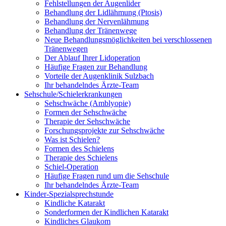
Fehlstellungen der Augenlider
Behandlung der Lidlähmung (Ptosis)
Behandlung der Nervenlähmung
Behandlung der Tränenwege
Neue Behandlungsmöglichkeiten bei verschlossenen
Tränenwegen
Der Ablauf Ihrer Lidoperation
Häufige Fragen zur Behandlung
Vorteile der Augenklinik Sulzbach
Ihr behandelndes Ärzte-Team
Sehschule/Schielerkrankungen
Sehschwäche (Amblyopie)
Formen der Sehschwäche
Therapie der Sehschwäche
Forschungsprojekte zur Sehschwäche
Was ist Schielen?
Formen des Schielens
Therapie des Schielens
Schiel-Operation
Häufige Fragen rund um die Sehschule
Ihr behandelndes Ärzte-Team
Kinder-Spezialsprechstunde
Kindliche Katarakt
Sonderformen der Kindlichen Katarakt
Kindliches Glaukom