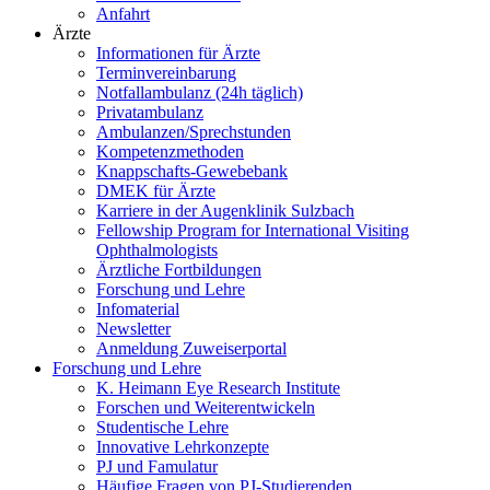
Anfahrt
Ärzte
Informationen für Ärzte
Terminvereinbarung
Notfallambulanz (24h täglich)
Privatambulanz
Ambulanzen/Sprechstunden
Kompetenzmethoden
Knappschafts-Gewebebank
DMEK für Ärzte
Karriere in der Augenklinik Sulzbach
Fellowship Program for International Visiting
Ophthalmologists
Ärztliche Fortbildungen
Forschung und Lehre
Infomaterial
Newsletter
Anmeldung Zuweiserportal
Forschung und Lehre
K. Heimann Eye Research Institute
Forschen und Weiterentwickeln
Studentische Lehre
Innovative Lehrkonzepte
PJ und Famulatur
Häufige Fragen von PJ-Studierenden