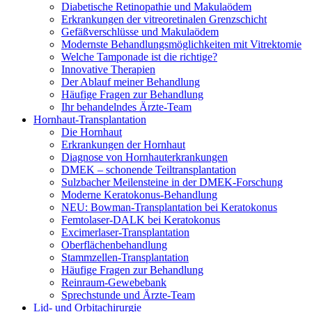
Diabetische Retinopathie und Makulaödem
Erkrankungen der vitreoretinalen Grenzschicht
Gefäßverschlüsse und Makulaödem
Modernste Behandlungsmöglichkeiten mit Vitrektomie
Welche Tamponade ist die richtige?
Innovative Therapien
Der Ablauf meiner Behandlung
Häufige Fragen zur Behandlung
Ihr behandelndes Ärzte-Team
Hornhaut-Transplantation
Die Hornhaut
Erkrankungen der Hornhaut
Diagnose von Hornhauterkrankungen
DMEK – schonende Teiltransplantation
Sulzbacher Meilensteine in der DMEK-Forschung
Moderne Keratokonus-Behandlung
NEU: Bowman-Transplantation bei Keratokonus
Femtolaser-DALK bei Keratokonus
Excimerlaser-Transplantation
Oberflächenbehandlung
Stammzellen-Transplantation
Häufige Fragen zur Behandlung
Reinraum-Gewebebank
Sprechstunde und Ärzte-Team
Lid- und Orbitachirurgie