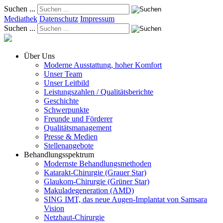
Suchen ...
Mediathek
Datenschutz
Impressum
Suchen ...
Über Uns
Moderne Ausstattung, hoher Komfort
Unser Team
Unser Leitbild
Leistungszahlen / Qualitätsberichte
Geschichte
Schwerpunkte
Freunde und Förderer
Qualitätsmanagement
Presse & Medien
Stellenangebote
Behandlungsspektrum
Modernste Behandlungsmethoden
Katarakt-Chirurgie (Grauer Star)
Glaukom-Chirurgie (Grüner Star)
Makuladegeneration (AMD)
SING IMT, das neue Augen-Implantat von Samsara
Vision
Netzhaut-Chirurgie