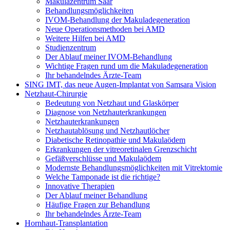
Makulazentrum Saar
Behandlungsmöglichkeiten
IVOM-Behandlung der Makuladegeneration
Neue Operationsmethoden bei AMD
Weitere Hilfen bei AMD
Studienzentrum
Der Ablauf meiner IVOM-Behandlung
Wichtige Fragen rund um die Makuladegeneration
Ihr behandelndes Ärzte-Team
SING IMT, das neue Augen-Implantat von Samsara Vision
Netzhaut-Chirurgie
Bedeutung von Netzhaut und Glaskörper
Diagnose von Netzhauterkrankungen
Netzhauterkrankungen
Netzhautablösung und Netzhautlöcher
Diabetische Retinopathie und Makulaödem
Erkrankungen der vitreoretinalen Grenzschicht
Gefäßverschlüsse und Makulaödem
Modernste Behandlungsmöglichkeiten mit Vitrektomie
Welche Tamponade ist die richtige?
Innovative Therapien
Der Ablauf meiner Behandlung
Häufige Fragen zur Behandlung
Ihr behandelndes Ärzte-Team
Hornhaut-Transplantation