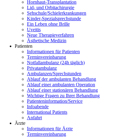
Hornhaut-Transplantation
Lid- und Orbitachirurgie
Sehschule/Schielerkrankungen
Kinder-Spezialsprechstunde
Ein Leben ohne Brille
Uveitis
Neue Therapieverfahren
Ästhetische Medizin
Patienten
Informationen für Patienten
Terminvereinbarung
Notfallambulanz (24h täglich)
Privatambulanz
Ambulanzen/Sprechstunden
Ablauf der ambulanten Behandlung
Ablauf einer ambulanten Operation
Ablauf einer stationären Behandlung
Wichtige Fragen zu Ihrer Behandlung
Patienteninformation/Service
Infoabende
International Patients
Anfahrt
Ärzte
Informationen für Ärzte
Terminvereinbarung