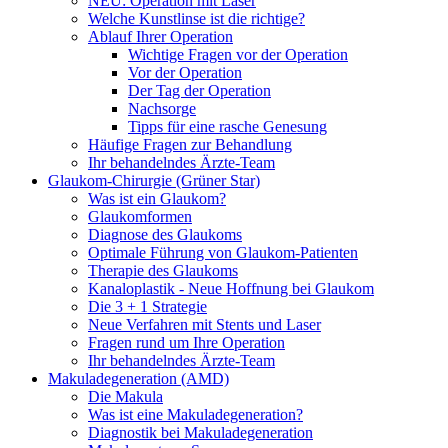
NEU: Operation mit Laser
Welche Kunstlinse ist die richtige?
Ablauf Ihrer Operation
Wichtige Fragen vor der Operation
Vor der Operation
Der Tag der Operation
Nachsorge
Tipps für eine rasche Genesung
Häufige Fragen zur Behandlung
Ihr behandelndes Ärzte-Team
Glaukom-Chirurgie (Grüner Star)
Was ist ein Glaukom?
Glaukomformen
Diagnose des Glaukoms
Optimale Führung von Glaukom-Patienten
Therapie des Glaukoms
Kanaloplastik - Neue Hoffnung bei Glaukom
Die 3 + 1 Strategie
Neue Verfahren mit Stents und Laser
Fragen rund um Ihre Operation
Ihr behandelndes Ärzte-Team
Makuladegeneration (AMD)
Die Makula
Was ist eine Makuladegeneration?
Diagnostik bei Makuladegeneration