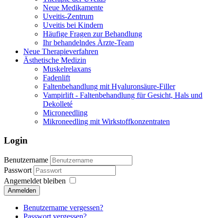
Neue Medikamente
Uveitis-Zentrum
Uveitis bei Kindern
Häufige Fragen zur Behandlung
Ihr behandelndes Ärzte-Team
Neue Therapieverfahren
Ästhetische Medizin
Muskelrelaxans
Fadenlift
Faltenbehandlung mit Hyaluronsäure-Filler
Vampirlift - Faltenbehandlung für Gesicht, Hals und
Dekolleté
Microneedling
Mikroneedling mit Wirkstoffkonzentraten
Login
Benutzername
Passwort
Angemeldet bleiben
Anmelden
Benutzername vergessen?
Passwort vergessen?