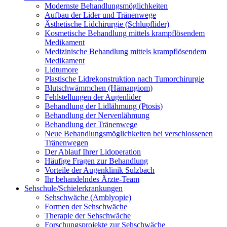
Modernste Behandlungsmöglichkeiten
Aufbau der Lider und Tränenwege
Ästhetische Lidchirurgie (Schlupflider)
Kosmetische Behandlung mittels krampflösendem
Medikament
Medizinische Behandlung mittels krampflösendem
Medikament
Lidtumore
Plastische Lidrekonstruktion nach Tumorchirurgie
Blutschwämmchen (Hämangiom)
Fehlstellungen der Augenlider
Behandlung der Lidlähmung (Ptosis)
Behandlung der Nervenlähmung
Behandlung der Tränenwege
Neue Behandlungsmöglichkeiten bei verschlossenen
Tränenwegen
Der Ablauf Ihrer Lidoperation
Häufige Fragen zur Behandlung
Vorteile der Augenklinik Sulzbach
Ihr behandelndes Ärzte-Team
Sehschule/Schielerkrankungen
Sehschwäche (Amblyopie)
Formen der Sehschwäche
Therapie der Sehschwäche
Forschungsprojekte zur Sehschwäche