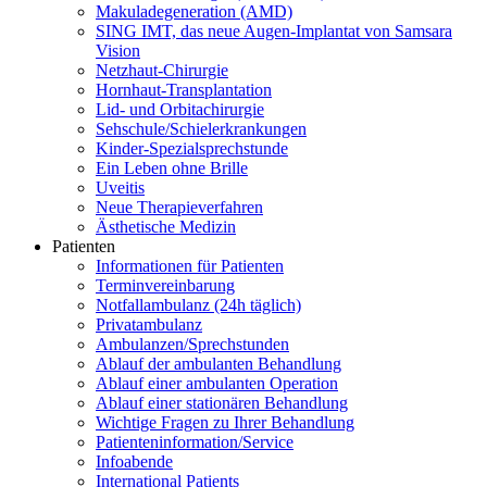
Makuladegeneration (AMD)
SING IMT, das neue Augen-Implantat von Samsara
Vision
Netzhaut-Chirurgie
Hornhaut-Transplantation
Lid- und Orbitachirurgie
Sehschule/Schielerkrankungen
Kinder-Spezialsprechstunde
Ein Leben ohne Brille
Uveitis
Neue Therapieverfahren
Ästhetische Medizin
Patienten
Informationen für Patienten
Terminvereinbarung
Notfallambulanz (24h täglich)
Privatambulanz
Ambulanzen/Sprechstunden
Ablauf der ambulanten Behandlung
Ablauf einer ambulanten Operation
Ablauf einer stationären Behandlung
Wichtige Fragen zu Ihrer Behandlung
Patienteninformation/Service
Infoabende
International Patients