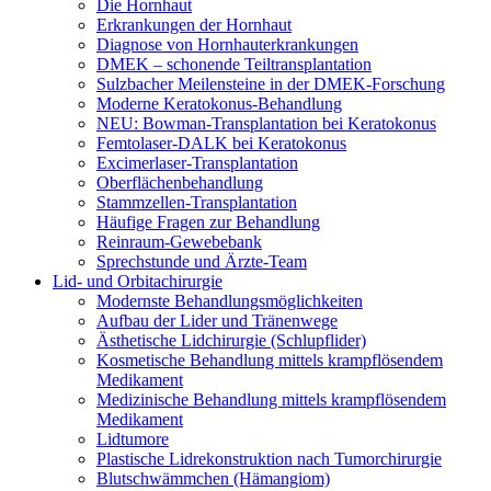
Die Hornhaut
Erkrankungen der Hornhaut
Diagnose von Hornhauterkrankungen
DMEK – schonende Teiltransplantation
Sulzbacher Meilensteine in der DMEK-Forschung
Moderne Keratokonus-Behandlung
NEU: Bowman-Transplantation bei Keratokonus
Femtolaser-DALK bei Keratokonus
Excimerlaser-Transplantation
Oberflächenbehandlung
Stammzellen-Transplantation
Häufige Fragen zur Behandlung
Reinraum-Gewebebank
Sprechstunde und Ärzte-Team
Lid- und Orbitachirurgie
Modernste Behandlungsmöglichkeiten
Aufbau der Lider und Tränenwege
Ästhetische Lidchirurgie (Schlupflider)
Kosmetische Behandlung mittels krampflösendem
Medikament
Medizinische Behandlung mittels krampflösendem
Medikament
Lidtumore
Plastische Lidrekonstruktion nach Tumorchirurgie
Blutschwämmchen (Hämangiom)