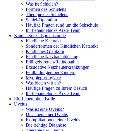
Was ist Schielen?
Formen des Schielens
Therapie des Schielens
Schiel-Operation
Häufige Fragen rund um die Sehschule
Ihr behandelndes Ärzte-Team
Kinder-Spezialsprechstunde
Kindliche Katarakt
Sonderformen der Kindlichen Katarakt
Kindliches Glaukom
Kindliche Netzhautablösung
Frühgeborenen-Retinopathie
Exsudative Netzhauterkrankungen
Fehlbildungen bei Kindern
Myopieprophylaxe
Was bieten wir an?
Häufige Fragen zu Ihrem Besuch
Ihr behandelndes Ärzte-Team
Ein Leben ohne Brille
Uveitis
Was ist eine Uveitis?
Ursachen einer Uveitis
Komplikationen einer Uveitis
Die richtige Diagnose
Therapie der Uveitis