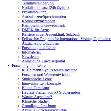
Terminvereinbarung
Notfallambulanz (24h täglich)
Privatambulanz
Ambulanzen/Sprechstunden
Kompetenzmethoden
Knappschafts-Gewebebank
DMEK für Ärzte
Karriere in der Augenklinik Sulzbach
Fellowship Program for International Visiting Ophthalmo
Ärztliche Fortbildungen
Forschung und Lehre
Infomaterial
Newsletter
Anmeldung Zuweiserportal
Forschung und Lehre
K. Heimann Eye Research Institute
Forschen und Weiterentwickeln
Studentische Lehre
Innovative Lehrkonzepte
PJ und Famulatur
Häufige Fragen von PJ-Studierenden
Warum Augenarzt?
Klinische Studien
Grundlagenforschung
Aktuelle Forschungsprojekte