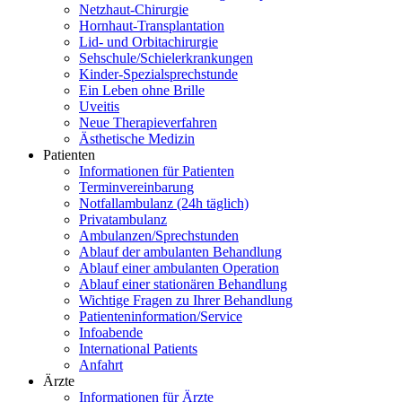
Netzhaut-Chirurgie
Hornhaut-Transplantation
Lid- und Orbitachirurgie
Sehschule/Schielerkrankungen
Kinder-Spezialsprechstunde
Ein Leben ohne Brille
Uveitis
Neue Therapieverfahren
Ästhetische Medizin
Patienten
Informationen für Patienten
Terminvereinbarung
Notfallambulanz (24h täglich)
Privatambulanz
Ambulanzen/Sprechstunden
Ablauf der ambulanten Behandlung
Ablauf einer ambulanten Operation
Ablauf einer stationären Behandlung
Wichtige Fragen zu Ihrer Behandlung
Patienteninformation/Service
Infoabende
International Patients
Anfahrt
Ärzte
Informationen für Ärzte