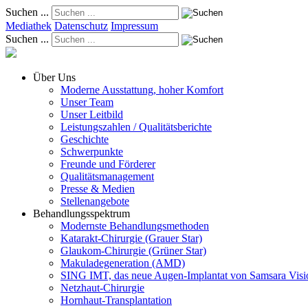
Suchen ...
Mediathek
Datenschutz
Impressum
Suchen ...
Über Uns
Moderne Ausstattung, hoher Komfort
Unser Team
Unser Leitbild
Leistungszahlen / Qualitätsberichte
Geschichte
Schwerpunkte
Freunde und Förderer
Qualitätsmanagement
Presse & Medien
Stellenangebote
Behandlungsspektrum
Modernste Behandlungsmethoden
Katarakt-Chirurgie (Grauer Star)
Glaukom-Chirurgie (Grüner Star)
Makuladegeneration (AMD)
SING IMT, das neue Augen-Implantat von Samsara Visi
Netzhaut-Chirurgie
Hornhaut-Transplantation