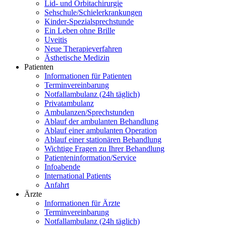
Lid- und Orbitachirurgie
Sehschule/Schielerkrankungen
Kinder-Spezialsprechstunde
Ein Leben ohne Brille
Uveitis
Neue Therapieverfahren
Ästhetische Medizin
Patienten
Informationen für Patienten
Terminvereinbarung
Notfallambulanz (24h täglich)
Privatambulanz
Ambulanzen/Sprechstunden
Ablauf der ambulanten Behandlung
Ablauf einer ambulanten Operation
Ablauf einer stationären Behandlung
Wichtige Fragen zu Ihrer Behandlung
Patienteninformation/Service
Infoabende
International Patients
Anfahrt
Ärzte
Informationen für Ärzte
Terminvereinbarung
Notfallambulanz (24h täglich)