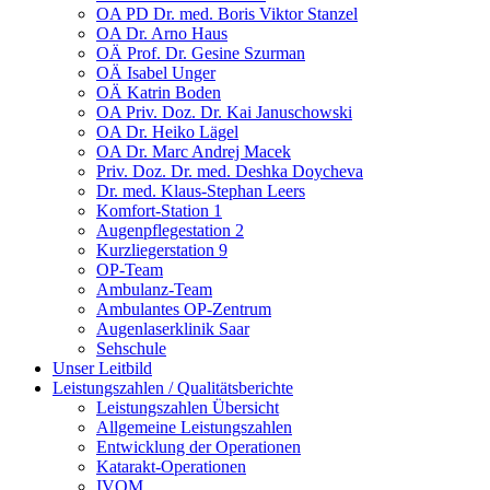
OA PD Dr. med. Boris Viktor Stanzel
OA Dr. Arno Haus
OÄ Prof. Dr. Gesine Szurman
OÄ Isabel Unger
OÄ Katrin Boden
OA Priv. Doz. Dr. Kai Januschowski
OA Dr. Heiko Lägel
OA Dr. Marc Andrej Macek
Priv. Doz. Dr. med. Deshka Doycheva
Dr. med. Klaus-Stephan Leers
Komfort-Station 1
Augenpflegestation 2
Kurzliegerstation 9
OP-Team
Ambulanz-Team
Ambulantes OP-Zentrum
Augenlaserklinik Saar
Sehschule
Unser Leitbild
Leistungszahlen / Qualitätsberichte
Leistungszahlen Übersicht
Allgemeine Leistungszahlen
Entwicklung der Operationen
Katarakt-Operationen
IVOM