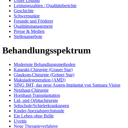
Unser Leitbild
Leistungszahlen / Qualitätsberichte
Geschichte
Schwerpunkte
Freunde und Förderer
Qualitätsmanagement
Presse & Medien
Stellenangebote
Behandlungsspektrum
Modernste Behandlungsmethoden
Katarakt-Chirurgie (Grauer Star)
Glaukom-Chirurgie (Grüner Star)
Makuladegeneration (AMD)
SING IMT, das neue Augen-Implantat von Samsara Vision
Netzhaut-Chirurgie
Hornhaut-Transplantation
Lid- und Orbitachirurgie
Sehschule/Schielerkrankungen
Kinder-Spezialsprechstunde
Ein Leben ohne Brille
Uveitis
Neue Therapieverfahren