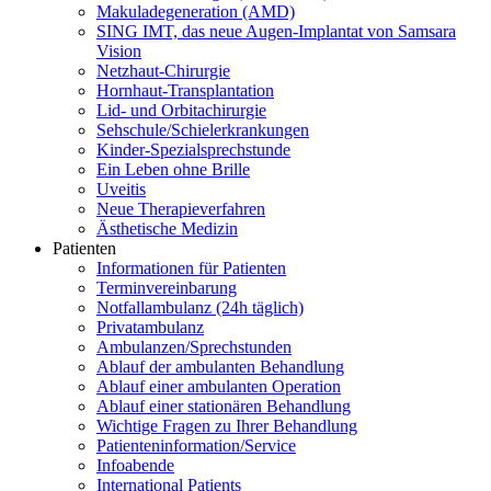
Makuladegeneration (AMD)
SING IMT, das neue Augen-Implantat von Samsara
Vision
Netzhaut-Chirurgie
Hornhaut-Transplantation
Lid- und Orbitachirurgie
Sehschule/Schielerkrankungen
Kinder-Spezialsprechstunde
Ein Leben ohne Brille
Uveitis
Neue Therapieverfahren
Ästhetische Medizin
Patienten
Informationen für Patienten
Terminvereinbarung
Notfallambulanz (24h täglich)
Privatambulanz
Ambulanzen/Sprechstunden
Ablauf der ambulanten Behandlung
Ablauf einer ambulanten Operation
Ablauf einer stationären Behandlung
Wichtige Fragen zu Ihrer Behandlung
Patienteninformation/Service
Infoabende
International Patients