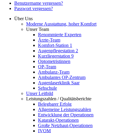
Benutzername vergessen?
Passwort vergessen?
Über Uns
Moderne Ausstattung, hoher Komfort
Unser Team
Renommierte Experten
Ärzte-Team
Komfort-Station 1
Augenpflegestation 2
Kurzliegerstation 9
Optometristinnen
OP-Team
Ambulanz-Team
Ambulantes OP-Zentrum
Augenlaserklinik Saar
Sehschule
Unser Leitbild
Leistungszahlen / Qualitätsberichte
Belegbarer Erfolg
Allgemeine Leistungszahlen
Entwicklung der Operationen
Katarakt-Operationen
Große Netzhaut-Operationen
IVOM