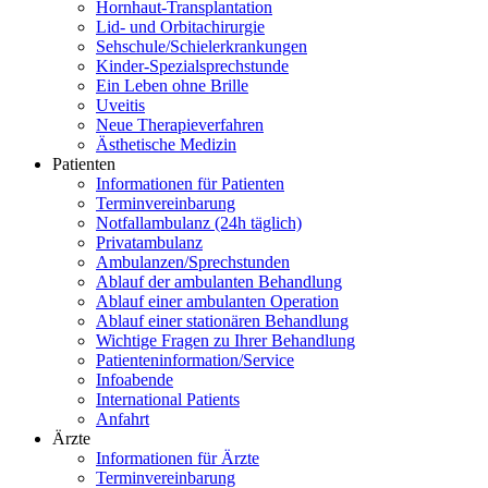
Hornhaut-Transplantation
Lid- und Orbitachirurgie
Sehschule/Schielerkrankungen
Kinder-Spezialsprechstunde
Ein Leben ohne Brille
Uveitis
Neue Therapieverfahren
Ästhetische Medizin
Patienten
Informationen für Patienten
Terminvereinbarung
Notfallambulanz (24h täglich)
Privatambulanz
Ambulanzen/Sprechstunden
Ablauf der ambulanten Behandlung
Ablauf einer ambulanten Operation
Ablauf einer stationären Behandlung
Wichtige Fragen zu Ihrer Behandlung
Patienteninformation/Service
Infoabende
International Patients
Anfahrt
Ärzte
Informationen für Ärzte
Terminvereinbarung