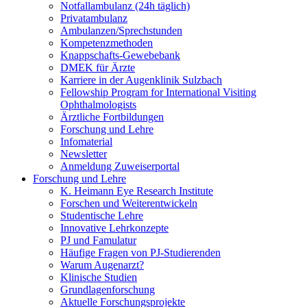
Notfallambulanz (24h täglich)
Privatambulanz
Ambulanzen/Sprechstunden
Kompetenzmethoden
Knappschafts-Gewebebank
DMEK für Ärzte
Karriere in der Augenklinik Sulzbach
Fellowship Program for International Visiting
Ophthalmologists
Ärztliche Fortbildungen
Forschung und Lehre
Infomaterial
Newsletter
Anmeldung Zuweiserportal
Forschung und Lehre
K. Heimann Eye Research Institute
Forschen und Weiterentwickeln
Studentische Lehre
Innovative Lehrkonzepte
PJ und Famulatur
Häufige Fragen von PJ-Studierenden
Warum Augenarzt?
Klinische Studien
Grundlagenforschung
Aktuelle Forschungsprojekte