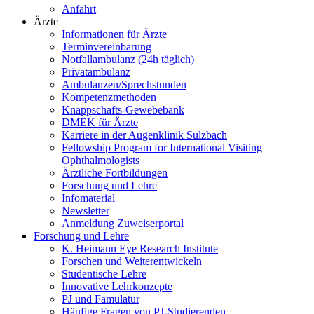
Anfahrt
Ärzte
Informationen für Ärzte
Terminvereinbarung
Notfallambulanz (24h täglich)
Privatambulanz
Ambulanzen/Sprechstunden
Kompetenzmethoden
Knappschafts-Gewebebank
DMEK für Ärzte
Karriere in der Augenklinik Sulzbach
Fellowship Program for International Visiting
Ophthalmologists
Ärztliche Fortbildungen
Forschung und Lehre
Infomaterial
Newsletter
Anmeldung Zuweiserportal
Forschung und Lehre
K. Heimann Eye Research Institute
Forschen und Weiterentwickeln
Studentische Lehre
Innovative Lehrkonzepte
PJ und Famulatur
Häufige Fragen von PJ-Studierenden