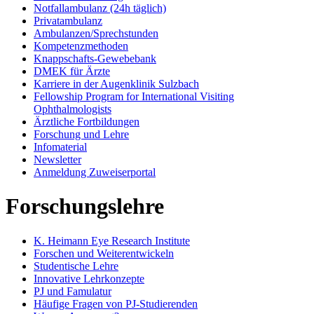
Notfallambulanz (24h täglich)
Privatambulanz
Ambulanzen/Sprechstunden
Kompetenzmethoden
Knappschafts-Gewebebank
DMEK für Ärzte
Karriere in der Augenklinik Sulzbach
Fellowship Program for International Visiting
Ophthalmologists
Ärztliche Fortbildungen
Forschung und Lehre
Infomaterial
Newsletter
Anmeldung Zuweiserportal
Forschungslehre
K. Heimann Eye Research Institute
Forschen und Weiterentwickeln
Studentische Lehre
Innovative Lehrkonzepte
PJ und Famulatur
Häufige Fragen von PJ-Studierenden