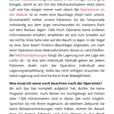
bringen, damit es am Ort des Netzhautschadens wirkt (denn
Luft und Gas steigen immer nach oben). Bei
Operationen an
der Makula
ist es meist eine Bauchlage (Kopf nach unten).
Grundsätzlich sollten unsere Patienten, bis die Tamponade
vollständig aus dem Auge verschwunden ist, meistens flach
auf dem Rücken liegen. Falls frisch Operierte keine anderen
Informationen erhalten, empfehlen wir sich zum Schlafen auf
die rechte, linke Seite oder auf den Bauch zu legen. In der Regel
ist eine „face down“ Position (Bauchlage) angeraten, um nach
einer Operation eines Makulaforamens dieses zu verschließen.
Bei
Netzhautablösungen
hängt die Lagerung von der Lage des
Lochs ab - ist also sehr individuell. Deshalb geben wir jedem
Patienten direkt nach der Operation individuell eine
Lagerungsempfehlung. Sollte das nicht erfolgen, brauchen Sie
keine Lagerung und sind Sie frei in Ihrer Beweglichkeit.
Was muss ich sonst noch beachten nach der Operation?
Bis sich das Gas komplett aufgelöst hat, dürfen Sie keine
Flugreise antreten. Auch Reisen ins Hochgebirge auf Höhen
über 1.500 Höhenmetern sind in dieser Zeit nicht möglich.
Sprechen Sie mit Ihrem Augenarzt, ab welchem Zeitpunkt Sie
keine Reiseeinschränkungen mehr haben. Achten Sie darauf,
dass Sie keinen Schmutz und kein Wasser in das frisch