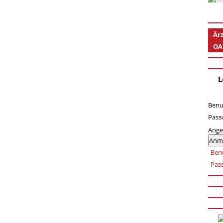
Är
OA
L
Benu
Pass
Ange
Anm
Ben
Pas