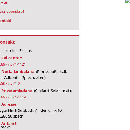
-Mail
urzlebenslauf
ontakt
ontakt
o erreichen Sie uns:
Callcenter:
6897 / 574-1121
Notfallambulanz
(Pforte, außerhalb
er Callcenter-Sprechzeiten):
6897 / 574-0
Privatambulanz
(Chefarzt-Sekretariat):
6897 / 574-1119
Adresse:
ugenklinik Sulzbach, An der Klinik 10
6280 Sulzbach
Anfahrt