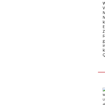
W
V
N
N
k
E
Z
F
g
i
k
Q
W
U
a