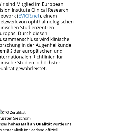
ir sind Mitglied im European
ision Institute Clinical Research
etwork (
EVICR.net
), einem
etzwerk von ophthalmologischen
linischen Studienzentren
uropas. Durch diesen
usammenschluss wird klinische
orschung in der Augenheilkunde
emäß der europäischen und
nternationalen Richtlinien für
linische Studien in höchster
ualität gewährleistet.
ussten Sie schon?
nser
hohes Maß an Qualität
wurde uns
ls erster Klinik im Saarland offiziell