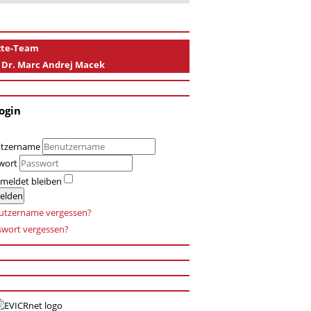
zte-Team
 Dr. Marc Andrej Macek
ogin
tzername
wort
meldet bleiben
elden
utzername vergessen?
swort vergessen?