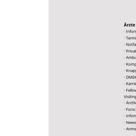
Ärzte
Infor
Term
Notfa
Priv
Ambu
Komp
Knap
DMEK 
Karri
Fello
Visiti
Ärztl
Fors
Infom
Newsl
Anme