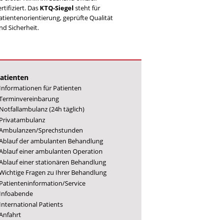
ertifiziert. Das
KTQ-Siegel
steht für
atientenorientierung, geprüfte Qualität
nd Sicherheit.
atienten
Informationen für Patienten
Terminvereinbarung
Notfallambulanz (24h täglich)
Privatambulanz
Ambulanzen/Sprechstunden
Ablauf der ambulanten Behandlung
Ablauf einer ambulanten Operation
Ablauf einer stationären Behandlung
Wichtige Fragen zu Ihrer Behandlung
Patienteninformation/Service
Infoabende
International Patients
Anfahrt