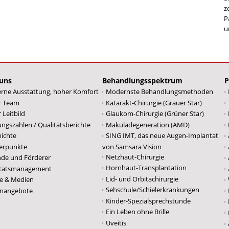
z
P
u
uns
Behandlungsspektrum
P
rne Ausstattung, hoher Komfort
Modernste Behandlungsmethoden
r Team
Katarakt-Chirurgie (Grauer Star)
 Leitbild
Glaukom-Chirurgie (Grüner Star)
ungszahlen / Qualitätsberichte
Makuladegeneration (AMD)
ichte
SING IMT, das neue Augen-Implantat
erpunkte
von Samsara Vision
Netzhaut-Chirurgie
de und Förderer
Hornhaut-Transplantation
itätsmanagement
Lid- und Orbitachirurgie
e & Medien
Sehschule/Schielerkrankungen
enangebote
Kinder-Spezialsprechstunde
Ein Leben ohne Brille
Uveitis