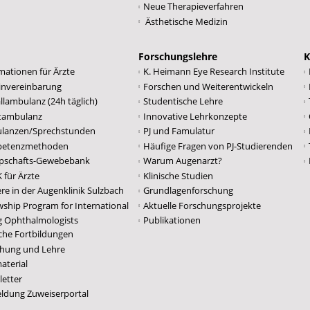
Neue Therapieverfahren
Ästhetische Medizin
Forschungslehre
K
mationen für Ärzte
K. Heimann Eye Research Institute
invereinbarung
Forschen und Weiterentwickeln
llambulanz (24h täglich)
Studentische Lehre
atambulanz
Innovative Lehrkonzepte
lanzen/Sprechstunden
PJ und Famulatur
etenzmethoden
Häufige Fragen von PJ-Studierenden
pschafts-Gewebebank
Warum Augenarzt?
für Ärzte
Klinische Studien
ere in der Augenklinik Sulzbach
Grundlagenforschung
wship Program for International
Aktuelle Forschungsprojekte
ng Ophthalmologists
Publikationen
iche Fortbildungen
chung und Lehre
aterial
etter
ldung Zuweiserportal