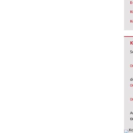
E
K
K
K
S
0
d
0
0
A
6