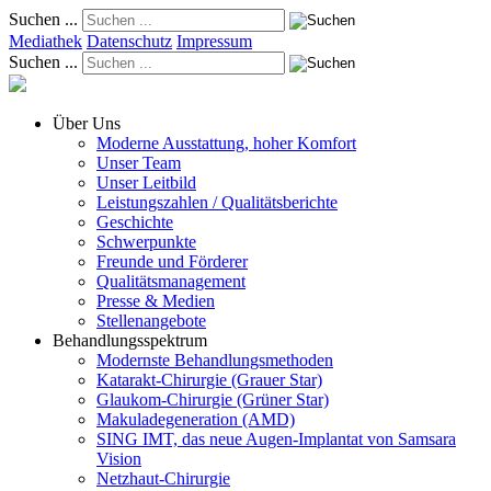
Suchen ...
Mediathek
Datenschutz
Impressum
Suchen ...
Über Uns
Moderne Ausstattung, hoher Komfort
Unser Team
Unser Leitbild
Leistungszahlen / Qualitätsberichte
Geschichte
Schwerpunkte
Freunde und Förderer
Qualitätsmanagement
Presse & Medien
Stellenangebote
Behandlungsspektrum
Modernste Behandlungsmethoden
Katarakt-Chirurgie (Grauer Star)
Glaukom-Chirurgie (Grüner Star)
Makuladegeneration (AMD)
SING IMT, das neue Augen-Implantat von Samsara
Vision
Netzhaut-Chirurgie