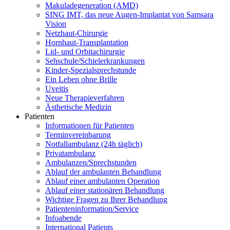
Makuladegeneration (AMD)
SING IMT, das neue Augen-Implantat von Samsara
Vision
Netzhaut-Chirurgie
Hornhaut-Transplantation
Lid- und Orbitachirurgie
Sehschule/Schielerkrankungen
Kinder-Spezialsprechstunde
Ein Leben ohne Brille
Uveitis
Neue Therapieverfahren
Ästhetische Medizin
Patienten
Informationen für Patienten
Terminvereinbarung
Notfallambulanz (24h täglich)
Privatambulanz
Ambulanzen/Sprechstunden
Ablauf der ambulanten Behandlung
Ablauf einer ambulanten Operation
Ablauf einer stationären Behandlung
Wichtige Fragen zu Ihrer Behandlung
Patienteninformation/Service
Infoabende
International Patients