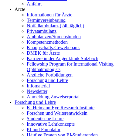
Anfahrt
Ärzte
Informationen für Ärzte
Terminvereinbarung
Notfallambulanz (24h täglich)
Privatambulanz
Ambulanzen/Sprechstunden
Kompetenzmethoden
Knappschafts-Gewebebank
DMEK für Ärzte
Karriere in der Augenklinik Sulzbach
Fellowship Program for International Visiting
Ophthalmologists
Ärztliche Fortbildungen
Forschung und Lehre
Infomaterial
Newsletter
Anmeldung Zuweiserportal
Forschung und Lehre
K. Heimann Eye Research Institute
Forschen und Weiterentwickeln
Studentische Lehre
Innovative Lehrkonzepte
PJ und Famulatur
Häufige Fragen von PJ-Studierenden