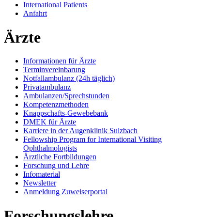
International Patients
Anfahrt
Ärzte
Informationen für Ärzte
Terminvereinbarung
Notfallambulanz (24h täglich)
Privatambulanz
Ambulanzen/Sprechstunden
Kompetenzmethoden
Knappschafts-Gewebebank
DMEK für Ärzte
Karriere in der Augenklinik Sulzbach
Fellowship Program for International Visiting
Ophthalmologists
Ärztliche Fortbildungen
Forschung und Lehre
Infomaterial
Newsletter
Anmeldung Zuweiserportal
Forschungslehre