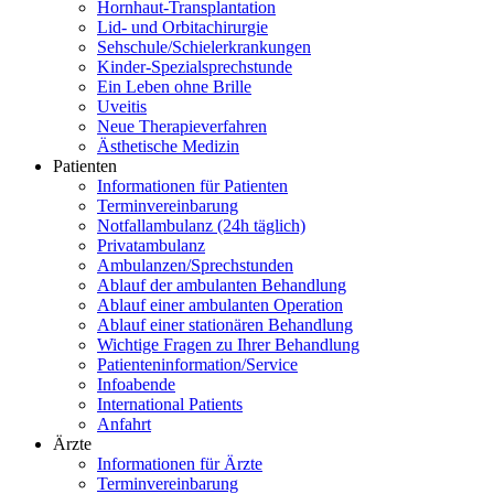
Hornhaut-Transplantation
Lid- und Orbitachirurgie
Sehschule/Schielerkrankungen
Kinder-Spezialsprechstunde
Ein Leben ohne Brille
Uveitis
Neue Therapieverfahren
Ästhetische Medizin
Patienten
Informationen für Patienten
Terminvereinbarung
Notfallambulanz (24h täglich)
Privatambulanz
Ambulanzen/Sprechstunden
Ablauf der ambulanten Behandlung
Ablauf einer ambulanten Operation
Ablauf einer stationären Behandlung
Wichtige Fragen zu Ihrer Behandlung
Patienteninformation/Service
Infoabende
International Patients
Anfahrt
Ärzte
Informationen für Ärzte
Terminvereinbarung