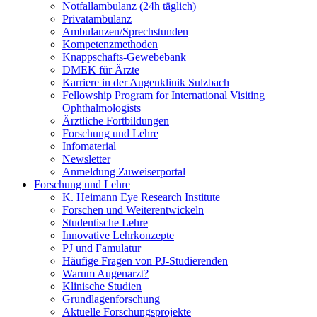
Notfallambulanz (24h täglich)
Privatambulanz
Ambulanzen/Sprechstunden
Kompetenzmethoden
Knappschafts-Gewebebank
DMEK für Ärzte
Karriere in der Augenklinik Sulzbach
Fellowship Program for International Visiting
Ophthalmologists
Ärztliche Fortbildungen
Forschung und Lehre
Infomaterial
Newsletter
Anmeldung Zuweiserportal
Forschung und Lehre
K. Heimann Eye Research Institute
Forschen und Weiterentwickeln
Studentische Lehre
Innovative Lehrkonzepte
PJ und Famulatur
Häufige Fragen von PJ-Studierenden
Warum Augenarzt?
Klinische Studien
Grundlagenforschung
Aktuelle Forschungsprojekte