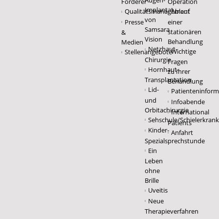
Augen-
Förderer
Operation
Implantat
Qualitätsmanagement
Ablauf
von
Presse
einer
Samsara
stationären
&
Vision
Behandlung
Medien
Netzhaut-
Wichtige
Stellenangebote
Chirurgie
Fragen
Hornhaut-
zu Ihrer
Transplantation
Behandlung
Lid-
Patienteninform
und
Infoabende
Orbitachirurgie
International
Sehschule/Schielerkran
Patients
Kinder-
Anfahrt
Spezialsprechstunde
Ein
Leben
ohne
Brille
Uveitis
Neue
Therapieverfahren