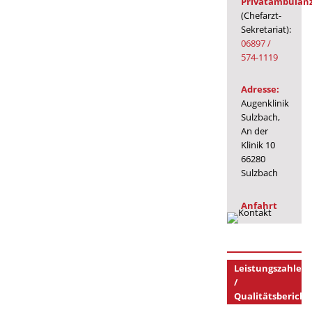
Privatambulan
(Chefarzt-
Sekretariat):
06897 /
574-1119
Adresse:
Augenklinik
Sulzbach,
An der
Klinik 10
66280
Sulzbach
Anfahrt
Leistungszahlen
/
Qualitätsbericht