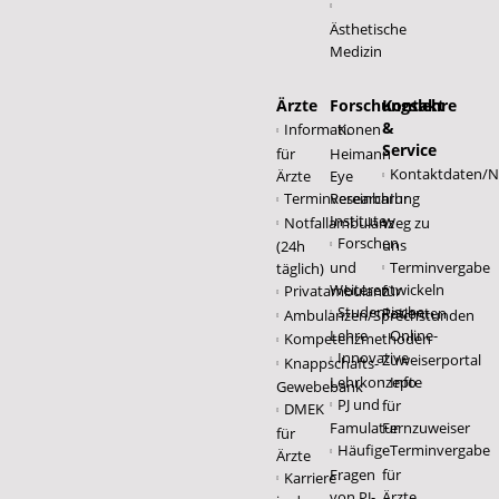
Ästhetische
Medizin
Ärzte
Forschungslehre
Kontakt
&
Informationen
K.
Service
für
Heimann
Kontaktdaten/No
Ärzte
Eye
Terminvereinbarung
Research
Ihr
Institute
Notfallambulanz
Weg zu
Forschen
uns
(24h
und
Terminvergabe
täglich)
Weiterentwickeln
Privatambulanz
für
Studentische
Patienten
Ambulanzen/Sprechstunden
Lehre
Online-
Kompetenzmethoden
Innovative
Zuweiserportal
Knappschafts-
Lehrkonzepte
Info
Gewebebank
PJ und
für
DMEK
Famulatur
Fernzuweiser
für
Häufige
Terminvergabe
Ärzte
Fragen
für
Karriere
von PJ-
Ärzte