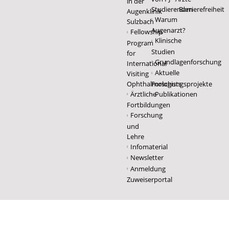
in der
Studierenden
Barrierefreiheit
Augenklinik
Warum
Sulzbach
Augenarzt?
Fellowship
Klinische
Program
Studien
for
Grundlagenforschung
International
Aktuelle
Visiting
Ophthalmologists
Forschungsprojekte
Ärztliche
Publikationen
Fortbildungen
Forschung
und
Lehre
Infomaterial
Newsletter
Anmeldung
Zuweiserportal