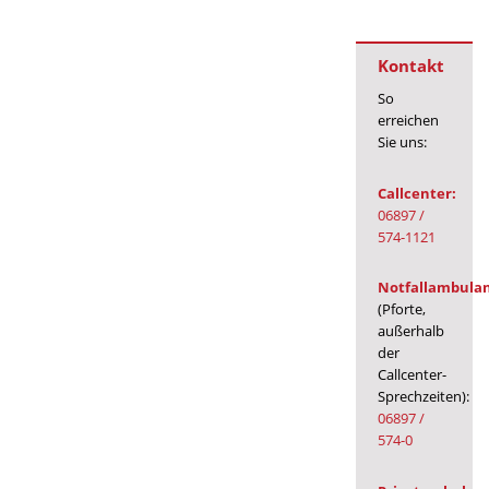
Kontakt
So
erreichen
Sie uns:
Callcenter:
06897 /
574-1121
Notfallambula
(Pforte,
außerhalb
der
Callcenter-
Sprechzeiten):
06897 /
574-0