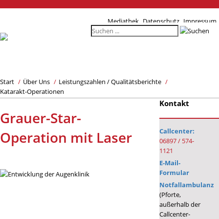
Mediathek
Datenschutz
Impressum
Start
/
Über Uns
/
Leistungszahlen / Qualitätsberichte
/
Katarakt-Operationen
Kontakt
Grauer-Star-
Callcenter:
Operation mit Laser
06897 / 574-
1121
E-Mail-
Formular
Notfallambulanz
(Pforte,
außerhalb der
Callcenter-