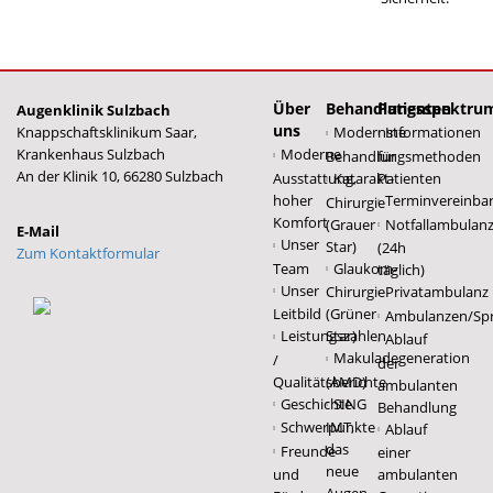
Über
Behandlungsspektru
Patienten
Augenklinik Sulzbach
uns
Knappschaftsklinikum Saar,
Modernste
Informationen
Krankenhaus Sulzbach
Moderne
Behandlungsmethoden
für
An der Klinik 10, 66280 Sulzbach
Ausstattung,
Katarakt-
Patienten
hoher
Terminvereinba
Chirurgie
Komfort
(Grauer
Notfallambulan
Unser
Star)
(24h
Zum Kontaktformular
Team
Glaukom-
täglich)
Unser
Chirurgie
Privatambulanz
Leitbild
(Grüner
Ambulanzen/Sp
Leistungszahlen
Star)
Ablauf
Makuladegeneration
/
der
Qualitätsberichte
(AMD)
ambulanten
Geschichte
SING
Behandlung
Schwerpunkte
IMT,
Ablauf
das
Freunde
einer
neue
und
ambulanten