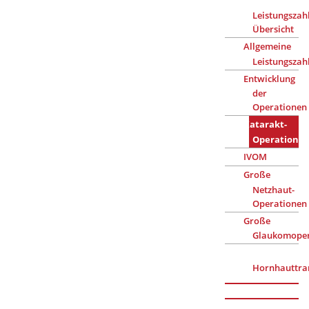
Leistungszah
Übersicht
Allgemeine
Leistungszah
Entwicklung
der
Operationen
Katarakt-
Operatione
IVOM
Große
Netzhaut-
Operationen
Große
Glaukomoper
Hornhauttra