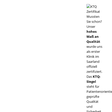
Wussten
Sie schon?
Unser
hohes
Maß an
Qualität
wurde uns
als erster
Klinik im
Saarland
offiziell
zertifiziert.
Das
KTQ-
Siegel
steht für
Patientenorienti
geprüfte
Qualität
und
Sicherheit.