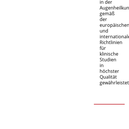
in der
Augenheilku
gemäß
der
europäische
und
international
Richtlinien
für
klinische
Studien
in
höchster
Qualität
gewährleistet