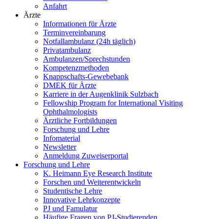
Anfahrt
Ärzte
Informationen für Ärzte
Terminvereinbarung
Notfallambulanz (24h täglich)
Privatambulanz
Ambulanzen/Sprechstunden
Kompetenzmethoden
Knappschafts-Gewebebank
DMEK für Ärzte
Karriere in der Augenklinik Sulzbach
Fellowship Program for International Visiting
Ophthalmologists
Ärztliche Fortbildungen
Forschung und Lehre
Infomaterial
Newsletter
Anmeldung Zuweiserportal
Forschung und Lehre
K. Heimann Eye Research Institute
Forschen und Weiterentwickeln
Studentische Lehre
Innovative Lehrkonzepte
PJ und Famulatur
Häufige Fragen von PJ-Studierenden