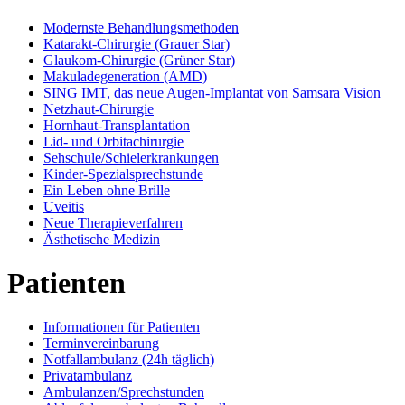
Modernste Behandlungsmethoden
Katarakt-Chirurgie (Grauer Star)
Glaukom-Chirurgie (Grüner Star)
Makuladegeneration (AMD)
SING IMT, das neue Augen-Implantat von Samsara Vision
Netzhaut-Chirurgie
Hornhaut-Transplantation
Lid- und Orbitachirurgie
Sehschule/Schielerkrankungen
Kinder-Spezialsprechstunde
Ein Leben ohne Brille
Uveitis
Neue Therapieverfahren
Ästhetische Medizin
Patienten
Informationen für Patienten
Terminvereinbarung
Notfallambulanz (24h täglich)
Privatambulanz
Ambulanzen/Sprechstunden