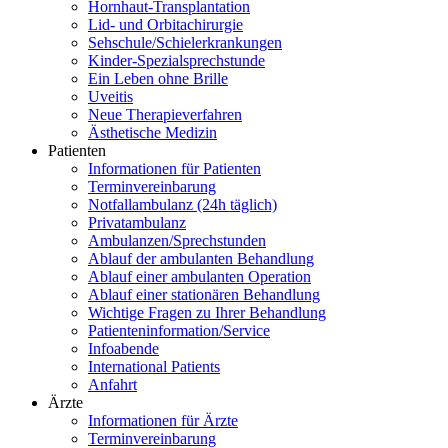
Hornhaut-Transplantation
Lid- und Orbitachirurgie
Sehschule/Schielerkrankungen
Kinder-Spezialsprechstunde
Ein Leben ohne Brille
Uveitis
Neue Therapieverfahren
Ästhetische Medizin
Patienten
Informationen für Patienten
Terminvereinbarung
Notfallambulanz (24h täglich)
Privatambulanz
Ambulanzen/Sprechstunden
Ablauf der ambulanten Behandlung
Ablauf einer ambulanten Operation
Ablauf einer stationären Behandlung
Wichtige Fragen zu Ihrer Behandlung
Patienteninformation/Service
Infoabende
International Patients
Anfahrt
Ärzte
Informationen für Ärzte
Terminvereinbarung