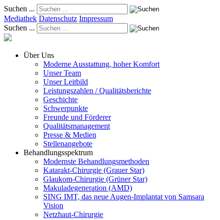
Suchen ...
Mediathek
Datenschutz
Impressum
Suchen ...
Über Uns
Moderne Ausstattung, hoher Komfort
Unser Team
Unser Leitbild
Leistungszahlen / Qualitätsberichte
Geschichte
Schwerpunkte
Freunde und Förderer
Qualitätsmanagement
Presse & Medien
Stellenangebote
Behandlungsspektrum
Modernste Behandlungsmethoden
Katarakt-Chirurgie (Grauer Star)
Glaukom-Chirurgie (Grüner Star)
Makuladegeneration (AMD)
SING IMT, das neue Augen-Implantat von Samsara
Vision
Netzhaut-Chirurgie