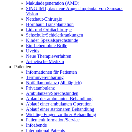
Makuladegeneration (AMD)
SING IMT, das neue Augen-Implantat von Samsara
Vision
Netzhaut-Chirurgie
Hornhaut-Transplantation
Lid- und Orbitachirurgie
Sehschule/Schielerkrankungen
Kinder-Spezialsprechstunde
Ein Leben ohne Brille
Uveitis
Neue Therapieverfahren
Ästhetische Medizin
Patienten
Informationen für Patienten
Terminvereinbarung
Notfallambulanz (24h täglich)
Privatambulanz
Ambulanzen/Sprechstunden
Ablauf der ambulanten Behandlung
Ablauf einer ambulanten Operation
Ablauf einer stationären Behandlung
Wichtige Fragen zu Ihrer Behandlung
Patienteninformation/Service
Infoabende
International Patients