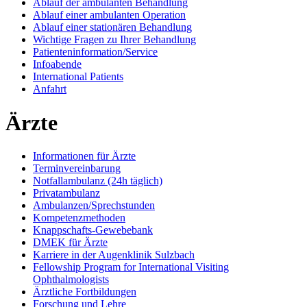
Ablauf der ambulanten Behandlung
Ablauf einer ambulanten Operation
Ablauf einer stationären Behandlung
Wichtige Fragen zu Ihrer Behandlung
Patienteninformation/Service
Infoabende
International Patients
Anfahrt
Ärzte
Informationen für Ärzte
Terminvereinbarung
Notfallambulanz (24h täglich)
Privatambulanz
Ambulanzen/Sprechstunden
Kompetenzmethoden
Knappschafts-Gewebebank
DMEK für Ärzte
Karriere in der Augenklinik Sulzbach
Fellowship Program for International Visiting
Ophthalmologists
Ärztliche Fortbildungen
Forschung und Lehre