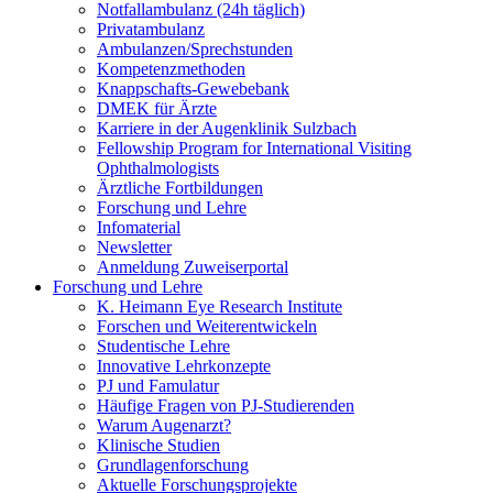
Notfallambulanz (24h täglich)
Privatambulanz
Ambulanzen/Sprechstunden
Kompetenzmethoden
Knappschafts-Gewebebank
DMEK für Ärzte
Karriere in der Augenklinik Sulzbach
Fellowship Program for International Visiting
Ophthalmologists
Ärztliche Fortbildungen
Forschung und Lehre
Infomaterial
Newsletter
Anmeldung Zuweiserportal
Forschung und Lehre
K. Heimann Eye Research Institute
Forschen und Weiterentwickeln
Studentische Lehre
Innovative Lehrkonzepte
PJ und Famulatur
Häufige Fragen von PJ-Studierenden
Warum Augenarzt?
Klinische Studien
Grundlagenforschung
Aktuelle Forschungsprojekte