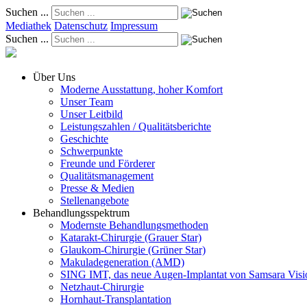
Suchen ...
Mediathek
Datenschutz
Impressum
Suchen ...
Über Uns
Moderne Ausstattung, hoher Komfort
Unser Team
Unser Leitbild
Leistungszahlen / Qualitätsberichte
Geschichte
Schwerpunkte
Freunde und Förderer
Qualitätsmanagement
Presse & Medien
Stellenangebote
Behandlungsspektrum
Modernste Behandlungsmethoden
Katarakt-Chirurgie (Grauer Star)
Glaukom-Chirurgie (Grüner Star)
Makuladegeneration (AMD)
SING IMT, das neue Augen-Implantat von Samsara Visi
Netzhaut-Chirurgie
Hornhaut-Transplantation