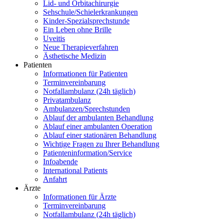
Lid- und Orbitachirurgie
Sehschule/Schielerkrankungen
Kinder-Spezialsprechstunde
Ein Leben ohne Brille
Uveitis
Neue Therapieverfahren
Ästhetische Medizin
Patienten
Informationen für Patienten
Terminvereinbarung
Notfallambulanz (24h täglich)
Privatambulanz
Ambulanzen/Sprechstunden
Ablauf der ambulanten Behandlung
Ablauf einer ambulanten Operation
Ablauf einer stationären Behandlung
Wichtige Fragen zu Ihrer Behandlung
Patienteninformation/Service
Infoabende
International Patients
Anfahrt
Ärzte
Informationen für Ärzte
Terminvereinbarung
Notfallambulanz (24h täglich)