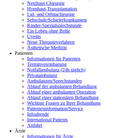
Netzhaut-Chirurgie
Hornhaut-Transplantation
Lid- und Orbitachirurgie
Sehschule/Schielerkrankungen
Kinder-Spezialsprechstunde
Ein Leben ohne Brille
Uveitis
Neue Therapieverfahren
Ästhetische Medizin
Patienten
Informationen für Patienten
Terminvereinbarung
Notfallambulanz (24h täglich)
Privatambulanz
Ambulanzen/Sprechstunden
Ablauf der ambulanten Behandlung
Ablauf einer ambulanten Operation
Ablauf einer stationären Behandlung
Wichtige Fragen zu Ihrer Behandlung
Patienteninformation/Service
Infoabende
International Patients
Anfahrt
Ärzte
Informationen für Ärzte