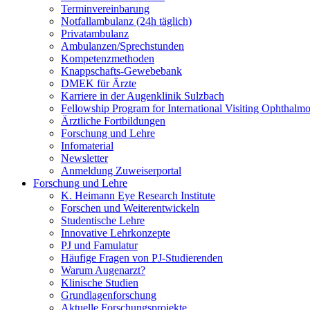
Terminvereinbarung
Notfallambulanz (24h täglich)
Privatambulanz
Ambulanzen/Sprechstunden
Kompetenzmethoden
Knappschafts-Gewebebank
DMEK für Ärzte
Karriere in der Augenklinik Sulzbach
Fellowship Program for International Visiting Ophthalmo
Ärztliche Fortbildungen
Forschung und Lehre
Infomaterial
Newsletter
Anmeldung Zuweiserportal
Forschung und Lehre
K. Heimann Eye Research Institute
Forschen und Weiterentwickeln
Studentische Lehre
Innovative Lehrkonzepte
PJ und Famulatur
Häufige Fragen von PJ-Studierenden
Warum Augenarzt?
Klinische Studien
Grundlagenforschung
Aktuelle Forschungsprojekte