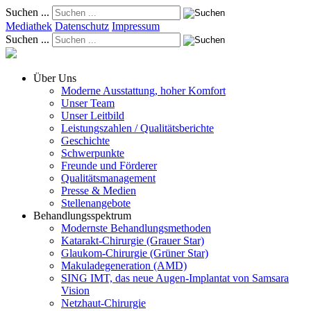
Suchen ...
Mediathek
Datenschutz
Impressum
Suchen ...
Über Uns
Moderne Ausstattung, hoher Komfort
Unser Team
Unser Leitbild
Leistungszahlen / Qualitätsberichte
Geschichte
Schwerpunkte
Freunde und Förderer
Qualitätsmanagement
Presse & Medien
Stellenangebote
Behandlungsspektrum
Modernste Behandlungsmethoden
Katarakt-Chirurgie (Grauer Star)
Glaukom-Chirurgie (Grüner Star)
Makuladegeneration (AMD)
SING IMT, das neue Augen-Implantat von Samsara
Vision
Netzhaut-Chirurgie