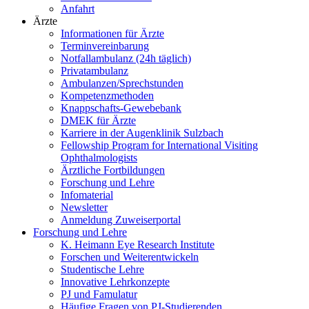
Anfahrt
Ärzte
Informationen für Ärzte
Terminvereinbarung
Notfallambulanz (24h täglich)
Privatambulanz
Ambulanzen/Sprechstunden
Kompetenzmethoden
Knappschafts-Gewebebank
DMEK für Ärzte
Karriere in der Augenklinik Sulzbach
Fellowship Program for International Visiting
Ophthalmologists
Ärztliche Fortbildungen
Forschung und Lehre
Infomaterial
Newsletter
Anmeldung Zuweiserportal
Forschung und Lehre
K. Heimann Eye Research Institute
Forschen und Weiterentwickeln
Studentische Lehre
Innovative Lehrkonzepte
PJ und Famulatur
Häufige Fragen von PJ-Studierenden