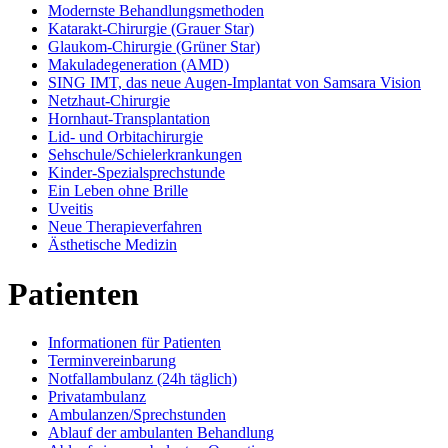
Modernste Behandlungsmethoden
Katarakt-Chirurgie (Grauer Star)
Glaukom-Chirurgie (Grüner Star)
Makuladegeneration (AMD)
SING IMT, das neue Augen-Implantat von Samsara Vision
Netzhaut-Chirurgie
Hornhaut-Transplantation
Lid- und Orbitachirurgie
Sehschule/Schielerkrankungen
Kinder-Spezialsprechstunde
Ein Leben ohne Brille
Uveitis
Neue Therapieverfahren
Ästhetische Medizin
Patienten
Informationen für Patienten
Terminvereinbarung
Notfallambulanz (24h täglich)
Privatambulanz
Ambulanzen/Sprechstunden
Ablauf der ambulanten Behandlung