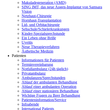
Makuladegeneration (AMD)
SING IMT, das neue Augen-Implantat von Samsara
Vision
Netzhaut-Chirurgie
Hornhaut-Transplantation
Lid- und Orbitachirurgie
Sehschule/Schielerkrankungen
Kinder-Spezialsprechstunde
Ein Leben ohne Brille
Uveitis
Neue Therapieverfahren
Ästhetische Medizin
Patienten
Informationen für Patienten
Terminvereinbarung
Notfallambulanz (24h täglich)
Privatambulanz
Ambulanzen/Sprechstunden
Ablauf der ambulanten Behandlung
Ablauf einer ambulanten Operation
Ablauf einer stationären Behandlung
Wichtige Fragen zu Ihrer Behandlung
Patienteninformation/Service
Infoabende
International Patients