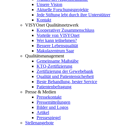
Unsere Vision
Aktuelle Forschungsprojekte
Jede Stiftung lebt durch ihre Unterstützer
Kontakt
VISYOnet Qualitätsnetzwerk
Kooperativer Zusammenschluss
Vorteile von VISYOnet
Wer kann teilnehmen?
Bessere Lebensqualität
Makulazentrum Saar
Qualitätsmanagement
Gemeinsame Maßstäbe
KTQ-Zertifizierung
Zertifizierung der Gewebebank
Qualität und Patientensicherheit
Beste Behandlung, bester Service
Patientenbefragung
Presse & Medien
Pressekontakt
Pressemitteilungen
Bilder und Logos
Artikel
Pressespiegel
Stellenangebote