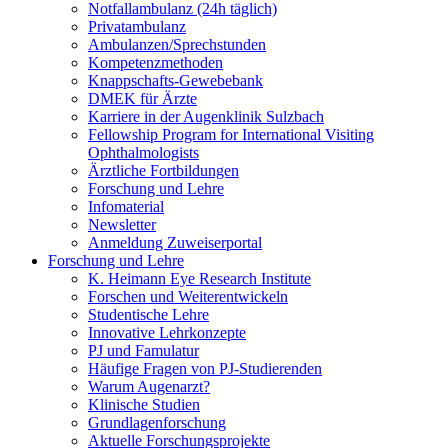
Notfallambulanz (24h täglich)
Privatambulanz
Ambulanzen/Sprechstunden
Kompetenzmethoden
Knappschafts-Gewebebank
DMEK für Ärzte
Karriere in der Augenklinik Sulzbach
Fellowship Program for International Visiting
Ophthalmologists
Ärztliche Fortbildungen
Forschung und Lehre
Infomaterial
Newsletter
Anmeldung Zuweiserportal
Forschung und Lehre
K. Heimann Eye Research Institute
Forschen und Weiterentwickeln
Studentische Lehre
Innovative Lehrkonzepte
PJ und Famulatur
Häufige Fragen von PJ-Studierenden
Warum Augenarzt?
Klinische Studien
Grundlagenforschung
Aktuelle Forschungsprojekte