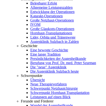
Belegbarer Erfolg
Allgemeine Leistungszahlen
Entwicklung der Operationen
Katarakt-Operationen
Große Netzhaut-Operationen
IVOM
Große Glaukom-Operationen
Hornhaut-Transplantationen
Lider, Orbita und Tränenwege
Augenklinik Sulzbach in Zahlen
Geschichte
Eine bewegte Geschichte
Eine lange Tradition
Persönlichkeiten der Augenheilkunde
Berufung von Prof. Dr. med. Peter Szurman
Die "neue" Augenklinik
Die Augenklinik Sulzbach heute
Schwerpunkte
Übersicht
Neue Therapieverfahren
Schwerpunkt Netzhautchirurgie
Schwerpunkt Hornhaut-Transplantation
Leistungen auf einen Blick
Freunde und Förderer
Wandel der Augenheilkunde