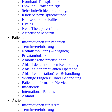
Hornhaut-Transplantation
Lid- und Orbitachirurgie
Sehschule/Schielerkrankungen
Kinder-Spezialsprechstunde
Ein Leben ohne Brille
Uveitis
Neue Therapieverfahren
Ästhetische Medizin
Patienten
Informationen für Patienten
Terminvereinbarung
Notfallambulanz (24h täglich)
Privatambulanz
Ambulanzen/Sprechstunden
Ablauf der ambulanten Behandlung
Ablauf einer ambulanten Operation
Ablauf einer stationären Behandlung
Wichtige Fragen zu Ihrer Behandlung
Patienteninformation/Service
Infoabende
International Patients
Anfahrt
Ärzte
Informationen für Ärzte
Terminvereinbarung