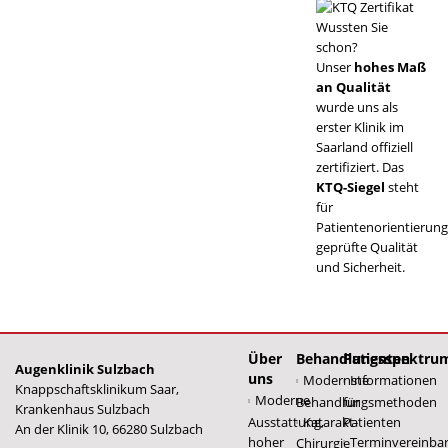
Wussten Sie
schon?
Unser
hohes Maß
an Qualität
wurde uns als
erster Klinik im
Saarland offiziell
zertifiziert. Das
KTQ-Siegel
steht
für
Patientenorientierung
geprüfte Qualität
und Sicherheit.
Über
Behandlungsspektru
Patienten
Augenklinik Sulzbach
uns
Modernste
Informationen
Knappschaftsklinikum Saar,
Moderne
Behandlungsmethoden
für
Krankenhaus Sulzbach
Ausstattung,
Katarakt-
Patienten
An der Klinik 10, 66280 Sulzbach
hoher
Terminvereinba
Chirurgie