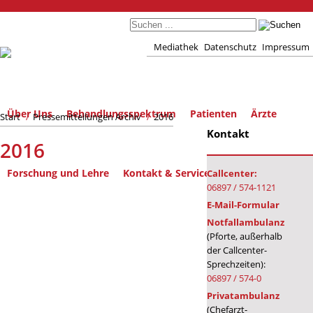
Mediathek
Datenschutz
Impressum
Über Uns
Behandlungsspektrum
Patienten
Ärzte
Start
/
Pressemitteilungen Archiv
/
2016
Kontakt
2016
Forschung und Lehre
Kontakt & Service
Callcenter:
06897 / 574-1121
E-Mail-Formular
Notfallambulanz
(Pforte, außerhalb
der Callcenter-
Sprechzeiten):
06897 / 574-0
Privatambulanz
(Chefarzt-