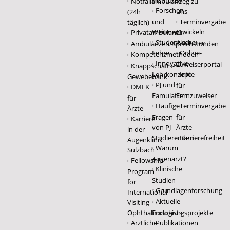
Institute
Notfallambulanz
Weg zu
Forschen
uns
(24h
und
Terminvergabe
täglich)
Weiterentwickeln
Privatambulanz
für
Studentische
Patienten
Ambulanzen/Sprechstunden
Lehre
Online-
Kompetenzmethoden
Innovative
Zuweiserportal
Knappschafts-
Lehrkonzepte
Info
Gewebebank
PJ und
für
DMEK
Famulatur
Fernzuweiser
für
Häufige
Terminvergabe
Ärzte
Fragen
für
Karriere
von PJ-
Ärzte
in der
Studierenden
Barrierefreiheit
Augenklinik
Warum
Sulzbach
Augenarzt?
Fellowship
Klinische
Program
Studien
for
Grundlagenforschung
International
Aktuelle
Visiting
Ophthalmologists
Forschungsprojekte
Ärztliche
Publikationen