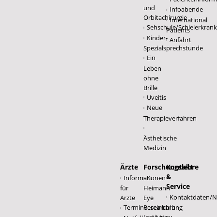
und
Infoabende
Orbitachirurgie
International
Sehschule/Schielerkran
Patients
Kinder-
Anfahrt
Spezialsprechstunde
Ein
Leben
ohne
Brille
Uveitis
Neue
Therapieverfahren
Ästhetische
Medizin
Ärzte
Forschungslehre
Kontakt
&
Informationen
K.
Service
für
Heimann
Kontaktdaten/No
Ärzte
Eye
Terminvereinbarung
Research
Ihr