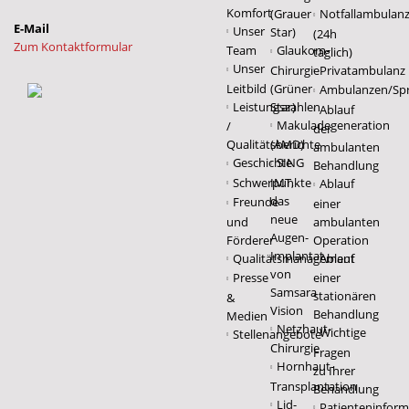
Komfort
(Grauer
Notfallambulan
Unser
Star)
(24h
Zum Kontaktformular
Team
Glaukom-
täglich)
Unser
Chirurgie
Privatambulanz
Leitbild
(Grüner
Ambulanzen/Sp
Leistungszahlen
Star)
Ablauf
Makuladegeneration
/
der
Qualitätsberichte
(AMD)
ambulanten
Geschichte
SING
Behandlung
Schwerpunkte
IMT,
Ablauf
das
Freunde
einer
neue
und
ambulanten
Augen-
Förderer
Operation
Implantat
Qualitätsmanagement
Ablauf
von
Presse
einer
Samsara
stationären
&
Vision
Behandlung
Medien
Netzhaut-
Wichtige
Stellenangebote
Chirurgie
Fragen
Hornhaut-
zu Ihrer
Transplantation
Behandlung
Lid-
Patienteninform