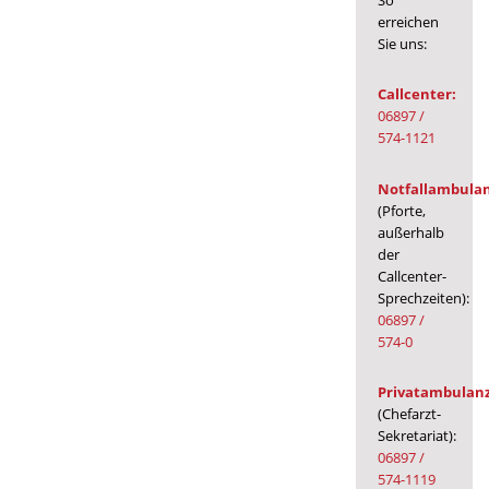
So
erreichen
Sie uns:
Callcenter:
06897 /
574-1121
Notfallambula
(Pforte,
außerhalb
der
Callcenter-
Sprechzeiten):
06897 /
574-0
Privatambulan
(Chefarzt-
Sekretariat):
06897 /
574-1119