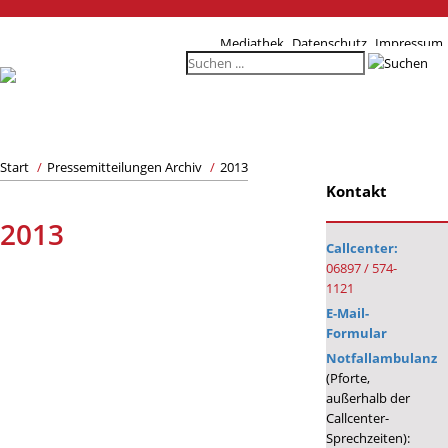
Mediathek
Datenschutz
Impressum
Start
/
Pressemitteilungen Archiv
/
2013
Kontakt
2013
Callcenter:
06897 / 574-
1121
E-Mail-
Formular
Notfallambulanz
(Pforte,
außerhalb der
Callcenter-
Sprechzeiten):