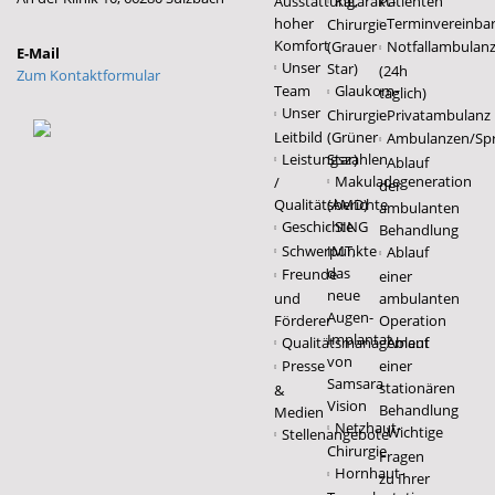
Ausstattung,
Katarakt-
Patienten
hoher
Terminvereinba
Chirurgie
Komfort
(Grauer
Notfallambulan
Unser
Star)
(24h
Zum Kontaktformular
Team
Glaukom-
täglich)
Unser
Chirurgie
Privatambulanz
Leitbild
(Grüner
Ambulanzen/Sp
Leistungszahlen
Star)
Ablauf
Makuladegeneration
/
der
Qualitätsberichte
(AMD)
ambulanten
Geschichte
SING
Behandlung
Schwerpunkte
IMT,
Ablauf
das
Freunde
einer
neue
und
ambulanten
Augen-
Förderer
Operation
Implantat
Qualitätsmanagement
Ablauf
von
Presse
einer
Samsara
stationären
&
Vision
Behandlung
Medien
Netzhaut-
Wichtige
Stellenangebote
Chirurgie
Fragen
Hornhaut-
zu Ihrer