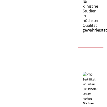
für
klinische
Studien
in
höchster
Qualität
gewährleistet
Wussten
Sie schon?
Unser
hohes
Maß an