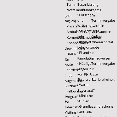
Terminvereinbarung
Research
Ihr
Institute
Notfallambulanz
Weg zu
Forschen
uns
(24h
und
Terminvergabe
täglich)
Weiterentwickeln
Privatambulanz
für
Studentische
Patienten
Ambulanzen/Sprechstunden
Lehre
Online-
Kompetenzmethoden
Innovative
Zuweiserportal
Knappschafts-
Lehrkonzepte
Info
Gewebebank
PJ und
für
DMEK
Famulatur
Fernzuweiser
für
Häufige
Terminvergabe
Ärzte
Fragen
für
Karriere
von PJ-
Ärzte
in der
Studierenden
Barrierefreiheit
Augenklinik
Warum
Sulzbach
Augenarzt?
Fellowship
Klinische
Program
Studien
for
Grundlagenforschung
International
Aktuelle
Visiting