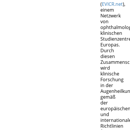
(
EVICR.net
),
einem
Netzwerk
von
ophthalmolo
klinischen
Studienzentr
Europas.
Durch
diesen
Zusammensc
wird
klinische
Forschung
in der
Augenheilku
gemäß
der
europäische
und
international
Richtlinien