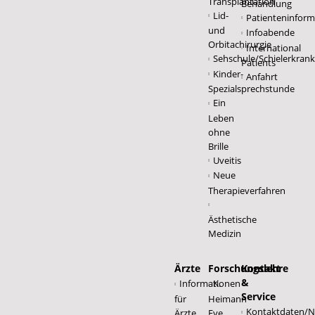
Transplantation
Behandlung
Lid-
Patienteninform
und
Infoabende
Orbitachirurgie
International
Sehschule/Schielerkran
Patients
Kinder-
Anfahrt
Spezialsprechstunde
Ein
Leben
ohne
Brille
Uveitis
Neue
Therapieverfahren
Ästhetische
Medizin
Ärzte
Forschungslehre
Kontakt
&
Informationen
K.
Service
für
Heimann
Kontaktdaten/No
Ärzte
Eye