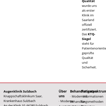
Qualität
wurde uns
als erster
Klinik im
Saarland
offiziell
zertifiziert.
Das
KTQ-
Siegel
steht für
Patientenorienti
geprüfte
Qualität
und
Sicherheit.
Über
Behandlungsspektru
Patienten
Augenklinik Sulzbach
uns
Knappschaftsklinikum Saar,
Modernste
Informationen
Krankenhaus Sulzbach
Moderne
Behandlungsmethoden
für
An der Klinik 10, 66280 Sulzbach